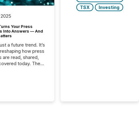
TSX
Investing
 2025
Turns Your Press
s Into Answers — And
atters
just a future trend. It’s
 reshaping how press
s are read, shared,
covered today. The
e for your news is no
only human.
sts, analysts, and
s still matter, but now
ems are scanning,
g, and summarizing
nnouncements at
Here are a few
 that show the size
shift: 78% of
es now use AI in at
ne function