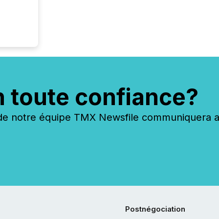
(McKin
Fortune
using O
n toute confiance?
 notre équipe TMX Newsfile communiquera ave
Postnégociation