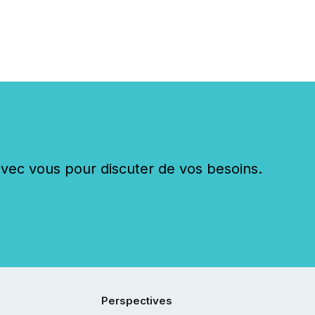
sey, 2025) 92% of
 500 companies are
penAI's technology...
c vous pour discuter de vos besoins.
Perspectives