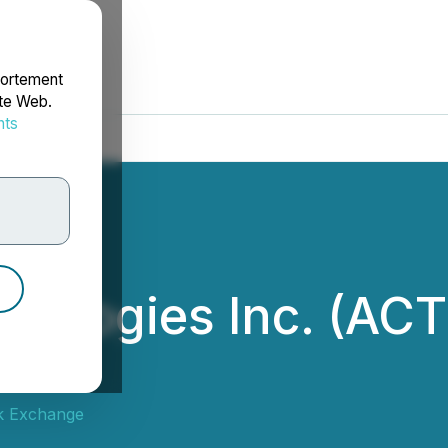
portement
ite Web.
nts
rdonnées
nologies Inc. (ACT
k Exchange