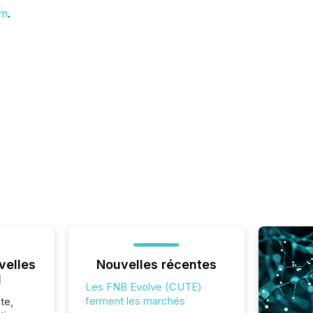
om
.
velles
Nouvelles récentes
l
Les FNB Evolve (CUTE)
ferment les marchés
te,