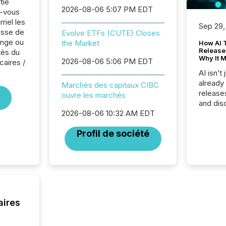
tie
2026-08-06 5:07 PM EDT
z-vous
riel les
Sep 29,
sse de
Evolve ETFs (CUTE) Closes
ange ou
the Market
How AI 
Release
tés du
Why It M
2026-08-06 5:06 PM EDT
caires /
AI isn’t 
already
Marchés des capitaux CIBC
release
ouvre les marchés
and dis
audienc
2026-08-06 10:32 AM EDT
longer 
Profil de société
Journali
investor
AI syst
indexin
your a
scale. 
numbers
aires
of this 
compani
least o