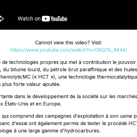
Cannot view this video? Visit:
https://www.youtube.com/watch?v=OBQ7k_lM4kI
e de technologies propres qui met à contribution le pouvoi
 du bitume lourd, du pétrole brut paraffinique et des huil
ochemolyticMC (« HCT »), une technologie thermocatalytique
plus forte valeur ajoutée.
ante dans le développement de la société sur les marchés d
x États-Unis et en Europe.
 qui comprend des campagnes d'exploitation à son usine pi
banc d'essai ont également permis de tester le procédé HCT
hnologie à une large gamme d'hydrocarbures.