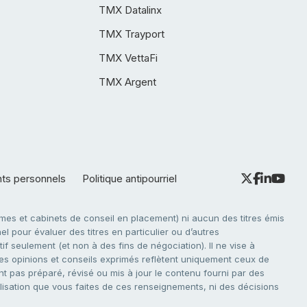
TMX Datalinx
TMX Trayport
TMX VettaFi
TMX Argent
nts personnels
Politique antipourriel
es et cabinets de conseil en placement) ni aucun des titres émis
l pour évaluer des titres en particulier ou d’autres
f seulement (et non à des fins de négociation). Il ne vise à
. Les opinions et conseils exprimés reflètent uniquement ceux de
nt pas préparé, révisé ou mis à jour le contenu fourni par des
tilisation que vous faites de ces renseignements, ni des décisions