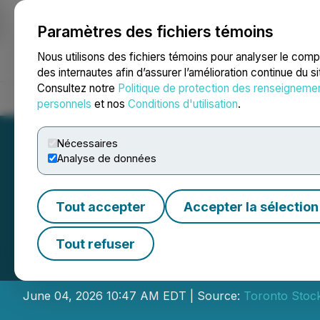
Paramètres des fichiers témoins
NEWSFILE
Nous utilisons des fichiers témoins pour analyser le com
des internautes afin d’assurer l’amélioration continue du s
Consultez notre
Politique de protection des renseigneme
Accueil
À propos
Services
Salle de presse
Blogue
Coo
personnels
et nos
Conditions d'utilisation
.
Nécessaires
Analyse de données
Tout accepter
Accepter la sélection
Aduro Clean Tech
Tout refuser
marchés
June 04, 2026 10:47 AM EDT | Source:
Toronto Stoc