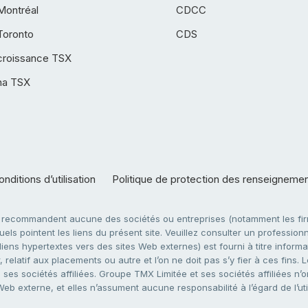
Montréal
CDCC
Toronto
CDS
croissance TSX
ha TSX
nditions d’utilisation
Politique de protection des renseigneme
e recommandent aucune des sociétés ou entreprises (notamment les firm
ls pointent les liens du présent site. Veuillez consulter un professionne
ens hypertextes vers des sites Web externes) est fourni à titre informati
 relatif aux placements ou autre et l’on ne doit pas s’y fier à ces fins
es sociétés affiliées. Groupe TMX Limitée et ses sociétés affiliées n’o
 Web externe, et elles n’assument aucune responsabilité à l’égard de l’u