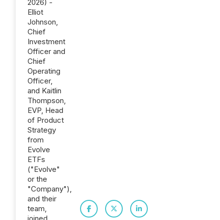
2026) -
Elliot
Johnson,
Chief
Investment
Officer and
Chief
Operating
Officer,
and Kaitlin
Thompson,
EVP, Head
of Product
Strategy
from
Evolve
ETFs
("Evolve"
or the
"Company"),
and their
team,
joined