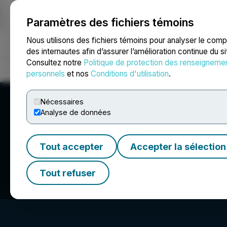
Paramètres des fichiers témoins
NEWSFILE
Nous utilisons des fichiers témoins pour analyser le com
des internautes afin d’assurer l’amélioration continue du s
Consultez notre
Politique de protection des renseigneme
Accueil
À propos
Services
Salle de presse
Blogue
Coo
personnels
et nos
Conditions d'utilisation
.
Nécessaires
Analyse de données
Tout accepter
Accepter la sélection
Toronto Stock E
Tout refuser