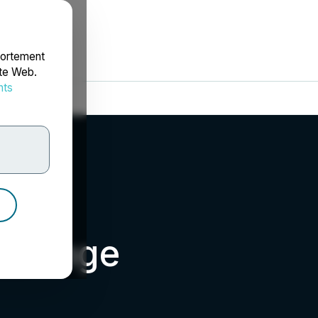
portement
ite Web.
nts
rdonnées
xchange