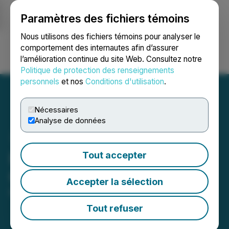
Paramètres des fichiers témoins
NEWSFILE
Nous utilisons des fichiers témoins pour analyser le
comportement des internautes afin d’assurer
l’amélioration continue du site Web. Consultez notre
Ouvrir une session
Recherche
English
Politique de protection des renseignements
personnels
et nos
Conditions d'utilisation
.
Nécessaires
Analyse de données
HTX Opens Trading for
Tout accepter
CTR (Citrea)
Accepter la sélection
May 26, 2026 12:16 PM EDT | Source:
HTX
Tout refuser