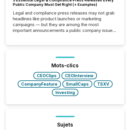
5 Essential Legal & Compliance Press Releases Every
Public Company Must Get Right (+ Examples)
Legal and compliance press releases may not grab
headlines like product launches or marketing
campaigns — but they are among the most
important announcements a public company issues.
These updates are the backbone of transparent
disclosure, ensuring you meet regulatory obligations
while protecting your credibility in the market. In this
post in our “Reasons to Announce” series, we
highlight five critical legal and compliance press
release types every company must get right — with
Mots-clics
real-world...
CEOClips
CEOInterview
CompanyFeature
SmallCaps
TSXV
Investing
Sujets