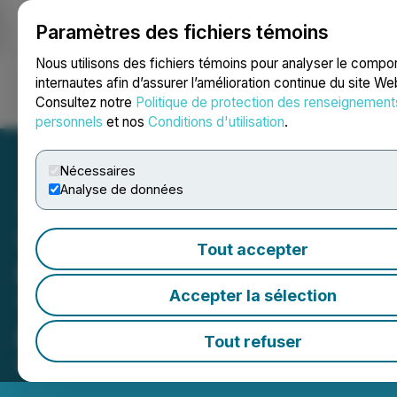
Paramètres des fichiers témoins
NEWSFILE
Nous utilisons des fichiers témoins pour analyser le comp
internautes afin d’assurer l’amélioration continue du site We
Consultez notre
Politique de protection des renseignement
Ouvrir une session
Recherche
English
personnels
et nos
Conditions d'utilisation
.
Nécessaires
Analyse de données
Video - CEO Clips: Summit
Tout accepter
Royalties Builds Growth
Accepter la sélection
Through Diversified Mining
Royalty Portfolio
Tout refuser
May 19, 2026 2:00 PM EDT | Source:
CEO Clips