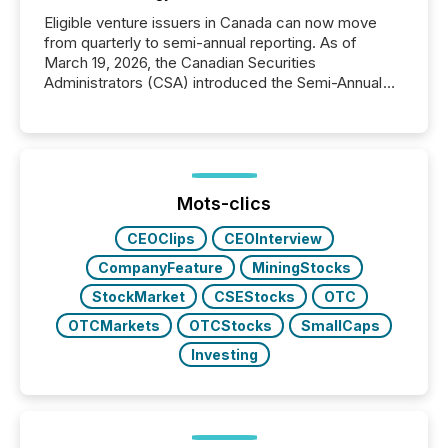
Eligible venture issuers in Canada can now move
from quarterly to semi-annual reporting. As of
March 19, 2026, the Canadian Securities
Administrators (CSA) introduced the Semi-Annual
Reporting (SAR) Pilot . Implemented through
Coordinated Blanket Order 51-933, it allows certain
issuers listed on the TSX Venture Exchange (TSXV)
or the Canadian Securities Exchange (CSE) to
optionally skip first and third quarter financial filings .
This reduces overall reporting burdens and costs. It
Mots-clics
also...
CEOClips
CEOInterview
CompanyFeature
MiningStocks
StockMarket
CSEStocks
OTC
OTCMarkets
OTCStocks
SmallCaps
Investing