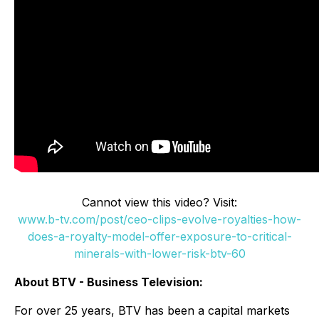
Cannot view this video? Visit:
www.b-tv.com/post/ceo-clips-evolve-royalties-how-
does-a-royalty-model-offer-exposure-to-critical-
minerals-with-lower-risk-btv-60
About BTV - Business Television:
For over 25 years, BTV has been a capital markets