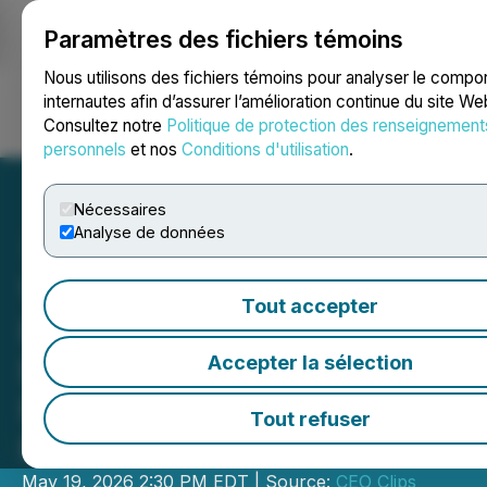
Paramètres des fichiers témoins
NEWSFILE
Nous utilisons des fichiers témoins pour analyser le comp
internautes afin d’assurer l’amélioration continue du site We
Consultez notre
Politique de protection des renseignement
Ouvrir une session
Recherche
English
personnels
et nos
Conditions d'utilisation
.
Nécessaires
Analyse de données
Video - CEO Clips: Evolve
Tout accepter
Royalties: Gaining
Exposure to Critical
Accepter la sélection
Minerals Through a Royalty
Tout refuser
Model
May 19, 2026 2:30 PM EDT | Source:
CEO Clips