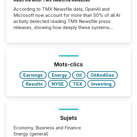
Read the Most TMX Newsfile Releases
According to TMX Newsfile data, OpenAI and
Microsoft now account for more than 50% of all AI
activity detected reading TMX Newsfile press
releases, showing how deeply these systems
engage with corporate news.
Mots-clics
Earnings
Energy
Oil
OilAndGas
Results
NYSE
TSX
Investing
Sujets
Economy, Business and Finance
Energy (general)