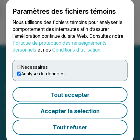
Paramètres des fichiers témoins
NEWSFILE
Nous utilisons des fichiers témoins pour analyser le
comportement des internautes afin d’assurer
l’amélioration continue du site Web. Consultez notre
Ouvrir une session
Recherche
English
Politique de protection des renseignements
personnels
et nos
Conditions d'utilisation
.
Nécessaires
Analyse de données
Baytex Reports
Tout accepter
Shareholder Meeting
Results
Accepter la sélection
May 07, 2026 7:15 PM EDT | Source:
Baytex Energy
Corp.
Tout refuser