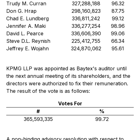
Trudy M. Curran
327,288,188
96.32
Don G. Hrap
298,160,823
87.75
Chad E. Lundberg
336,811,242
99.12
Jennifer A. Maki
336,277,254
98.96
David L. Pearce
336,606,390
99.06
Steve D.L. Reynish
225,412,755
66.34
Jeffrey E. Wojahn
324,870,062
95.61
KPMG LLP was appointed as Baytex's auditor until
the next annual meeting of its shareholders, and the
directors were authorized to fix their remuneration.
The result of the vote is as follows:
Votes For
#
%
365,593,335
99.72
A non-binding advisory resolution with respect to