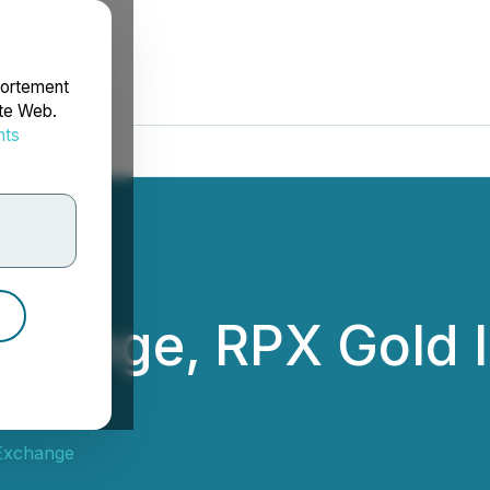
portement
ite Web.
nts
rdonnées
change, RPX Gold I
Exchange