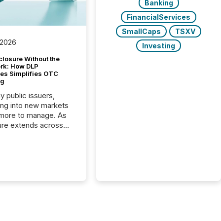
Banking
FinancialServices
SmallCaps
TSXV
 2026
Investing
closure Without the
ork: How DLP
es Simplifies OTC
ng
y public issuers,
ng into new markets
more to manage. As
ure extends across
and the United
 even core tasks like
uting and posting press
s can involve
nal steps, systems,
rdination. For DLP
es Inc., a publicly
mineral exploration
, the focus has been