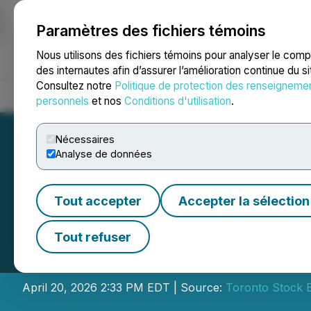
Paramètres des fichiers témoins
NEWSFILE
Nous utilisons des fichiers témoins pour analyser le com
des internautes afin d’assurer l’amélioration continue du s
Consultez notre
Politique de protection des renseigneme
Accueil
À propos
Services
Salle de presse
Blogue
Coo
personnels
et nos
Conditions d'utilisation
.
Nécessaires
Analyse de données
Tout accepter
Accepter la sélection
Toronto Stock Ex
Tout refuser
from the C-Suite
April 20, 2026 2:33 PM EDT | Source:
Toronto Stock 