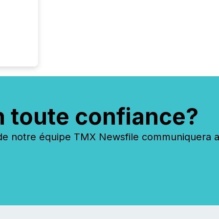
on keep
and cro
its new
seamles
the OTC
even hav
n toute confiance?
 notre équipe TMX Newsfile communiquera ave