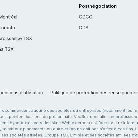
Postnégociation
Montréal
CDCC
Toronto
CDS
croissance TSX
ha TSX
nditions d’utilisation
Politique de protection des renseigneme
e recommandent aucune des sociétés ou entreprises (notamment les firm
ls pointent les liens du présent site. Veuillez consulter un professionne
ens hypertextes vers des sites Web externes) est fourni à titre informati
 relatif aux placements ou autre et l’on ne doit pas s’y fier à ces fins
es sociétés affiliées. Groupe TMX Limitée et ses sociétés affiliées n’o