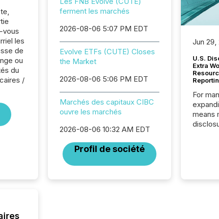
Les FNB Evolve (CUTE)
ferment les marchés
te,
tie
2026-08-06 5:07 PM EDT
z-vous
riel les
Jun 29,
sse de
Evolve ETFs (CUTE) Closes
U.S. Dis
ange ou
the Market
Extra W
tés du
Resourc
2026-08-06 5:06 PM EDT
caires /
Reporti
For man
Marchés des capitaux CIBC
expandi
ouvre les marchés
means 
disclos
2026-08-06 10:32 AM EDT
Canada 
States,
Profil de société
distrib
release
additio
and coo
Resourc
traded 
company
aires