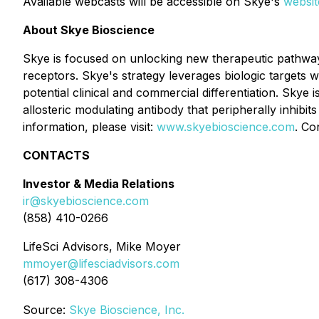
Available webcasts will be accessible on Skye's
websit
About Skye Bioscience
Skye is focused on unlocking new therapeutic pathway
receptors. Skye's strategy leverages biologic targets 
potential clinical and commercial differentiation. Skye i
allosteric modulating antibody that peripherally inhib
information, please visit:
www.skyebioscience.com
. Co
CONTACTS
Investor & Media Relations
ir@skyebioscience.com
(858) 410-0266
LifeSci Advisors, Mike Moyer
mmoyer@lifesciadvisors.com
(617) 308-4306
Source:
Skye Bioscience, Inc.