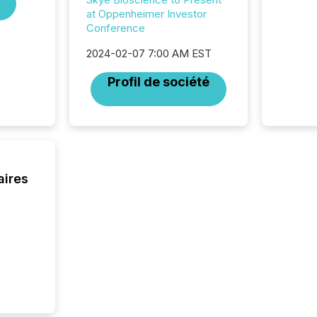
Canada
at Oppenheimer Investor
now re
Conference
reporti
2024-02-07 7:00 AM EST
"substan
Canadia
Profil de société
officers a
Section 
describ
this re
jurisdic
FPIs in
"offshor
aires
Cayman 