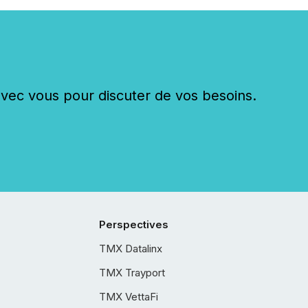
c vous pour discuter de vos besoins.
Perspectives
TMX Datalinx
TMX Trayport
TMX VettaFi