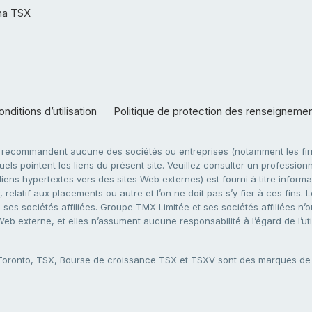
ha TSX
nditions d’utilisation
Politique de protection des renseigneme
e recommandent aucune des sociétés ou entreprises (notamment les firm
ls pointent les liens du présent site. Veuillez consulter un professionne
ens hypertextes vers des sites Web externes) est fourni à titre informati
 relatif aux placements ou autre et l’on ne doit pas s’y fier à ces fins
es sociétés affiliées. Groupe TMX Limitée et ses sociétés affiliées n’o
 Web externe, et elles n’assument aucune responsabilité à l’égard de l’u
 Toronto, TSX, Bourse de croissance TSX et TSXV sont des marques d