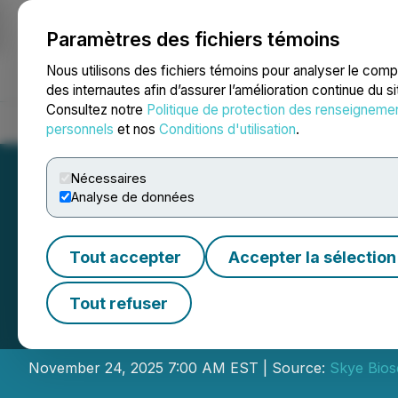
Paramètres des fichiers témoins
NEWSFILE
Nous utilisons des fichiers témoins pour analyser le com
des internautes afin d’assurer l’amélioration continue du s
Consultez notre
Politique de protection des renseigneme
Accueil
À propos
Services
Salle de presse
Blogue
Coo
personnels
et nos
Conditions d'utilisation
.
Nécessaires
Analyse de données
Tout accepter
Accepter la sélection
Skye Bioscience 
Tout refuser
Investment Conf
November 24, 2025 7:00 AM EST | Source:
Skye Bios