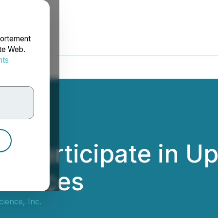
portement
ite Web.
nts
rdonnées
to Participate in 
erences
cience, Inc.