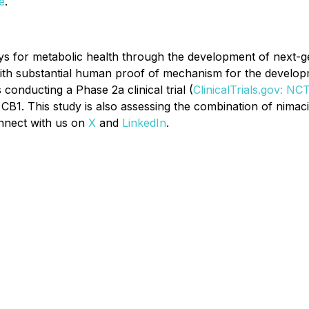
e
.
s for metabolic health through the development of next-g
with substantial human proof of mechanism for the developme
s conducting a Phase 2a clinical trial (
ClinicalTrials.gov: N
its CB1. This study is also assessing the combination of n
nnect with us on
X
and
LinkedIn
.