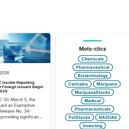
Mots-clics
Chemicals
Pharmaceutical
 2026
Biotechnology
 Insider Reporting
Cannabis
Marijuana
r Foreign Issuers Begin
2026
MarijuanaStocks
, the
Medical
ued an Exemptive
Pharmaceuticals
providing significant
PotStocks
NASDAQ
or FPIs in "qualifying
Investing
tions," including