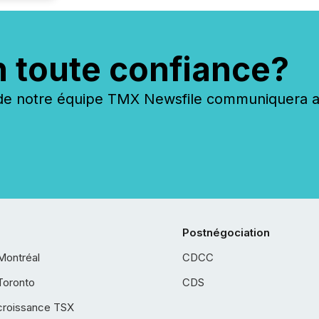
n toute confiance?
 notre équipe TMX Newsfile communiquera ave
Postnégociation
Montréal
CDCC
Toronto
CDS
croissance TSX