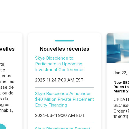
velles
Nouvelles récentes
l
Skye Bioscience to
Participate in Upcoming
te,
Investment Conferences
tie
Jan 22,
z-vous
2025-11-24 7:00 AM EST
riel les
New SEC
Rules fo
sse de
March 
. ou de
Skye Bioscience Announces
s du
$40 Million Private Placement
UPDATE: On March 5
ogies,
Equity Financing
SEC iss
nabis,
Order (Release No. 34-
2024-03-11 9:20 AM EDT
104931) 
relief f
jurisdic
Skye Bioscience to Present