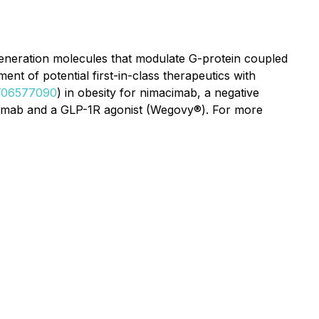
eneration molecules that modulate G-protein coupled
nt of potential first-in-class therapeutics with
CT06577090
) in obesity for nimacimab, a negative
imacimab and a GLP-1R agonist (Wegovy®). For more