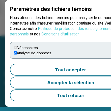
Paramètres des fichiers témoins
NEWSFILE
Nous utilisons des fichiers témoins pour analyser le comp
internautes afin d’assurer l’amélioration continue du site We
Consultez notre
Politique de protection des renseignement
Ouvrir une session
Recherche
English
personnels
et nos
Conditions d'utilisation
.
Nécessaires
Analyse de données
Tout accepter
INFOR Financial Inc.
Opens the Market
Accepter la sélection
July 16, 2025 10:55 AM EDT | Source:
Toronto Stock
Tout refuser
Exchange