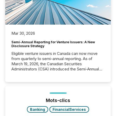
Mar 30, 2026
Semi-Annual Reporting for Venture Issuers: A New
Disclosure Strategy
Eligible venture issuers in Canada can now move
from quarterly to semi-annual reporting. As of
March 19, 2026, the Canadian Securities
Administrators (CSA) introduced the Semi-Annual
Reporting (SAR) Pilot . Implemented through
Coordinated Blanket Order 51-933, it allows certain
issuers listed on the TSX Venture Exchange (TSXV)
or the Canadian Securities Exchange (CSE) to
optionally skip first and third quarter financial filings .
This reduces overall reporting burdens and costs. It
Mots-clics
also...
Banking
FinancialServices