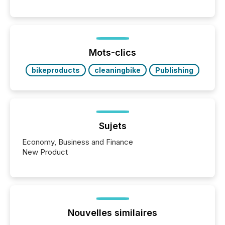
between AI-readability and human trust. More than
50% of news activity on the TMX Newsfile network
is now driven by AI bots from OpenAI and Microsoft.
Yet these systems rely on human-verified facts to
ground their answers. We have entered a “ zero-
click ” reality, where Generative AI systems...
Mots-clics
bikeproducts
cleaningbike
Publishing
Sujets
Economy, Business and Finance
New Product
Nouvelles similaires