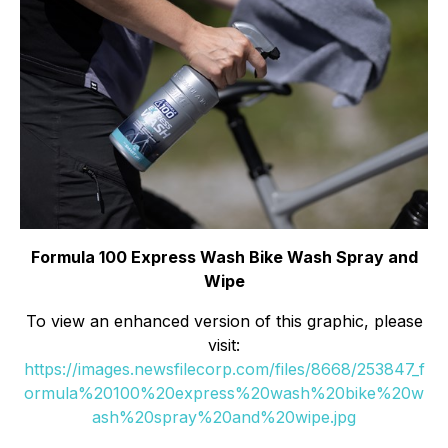
Formula 100 Express Wash Bike Wash Spray and
Wipe
To view an enhanced version of this graphic, please
visit:
https://images.newsfilecorp.com/files/8668/253847_f
ormula%20100%20express%20wash%20bike%20w
ash%20spray%20and%20wipe.jpg