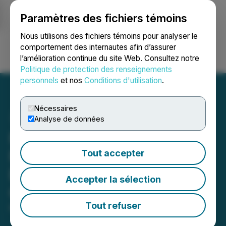
Paramètres des fichiers témoins
NEWSFILE
Nous utilisons des fichiers témoins pour analyser le
comportement des internautes afin d’assurer
l’amélioration continue du site Web. Consultez notre
Ouvrir une session
Recherche
English
Politique de protection des renseignements
personnels
et nos
Conditions d'utilisation
.
Nécessaires
Analyse de données
Formula 100 Launches Full
Range of German-Made
Tout accepter
Bike Care Products at Sea
Accepter la sélection
Otter Classic
Tout refuser
May 30, 2025 3:40 PM EDT | Source:
Imperium AI