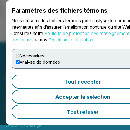
Paramètres des fichiers témoins
NEWSFILE
Nous utilisons des fichiers témoins pour analyser le comp
internautes afin d’assurer l’amélioration continue du site We
Consultez notre
Politique de protection des renseignement
Ouvrir une session
Recherche
English
personnels
et nos
Conditions d'utilisation
.
Nécessaires
Analyse de données
Rock The Street, Wall
Tout accepter
Street - Canadian Bankers
Association Closes the
Accepter la sélection
Market
Tout refuser
October 24, 2024 4:42 PM EDT | Source:
Toronto
Stock Exchange