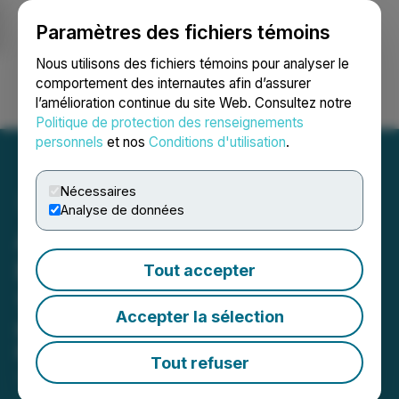
Paramètres des fichiers témoins
NEWSFILE
Nous utilisons des fichiers témoins pour analyser le
comportement des internautes afin d’assurer
l’amélioration continue du site Web. Consultez notre
Ouvrir une session
Recherche
English
Politique de protection des renseignements
personnels
et nos
Conditions d'utilisation
.
Nécessaires
Analyse de données
Affyn's "Generation Zero"
NFT Collection Sold Out in
Tout accepter
100 Seconds
Accepter la sélection
NFTs rose to rank #2 in the top
Polygon NFTs on OpenSea
Tout refuser
July 07, 2022 10:07 AM EDT | Source:
InboundJunction Ltd.