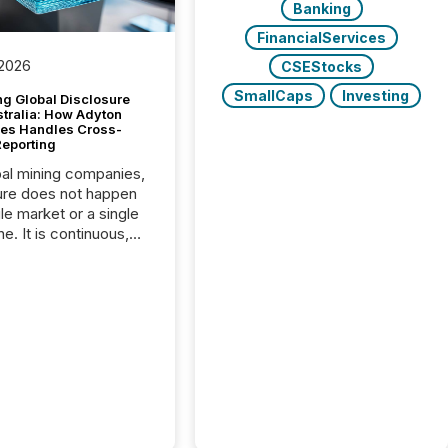
Banking
FinancialServices
 2026
CSEStocks
SmallCaps
Investing
g Global Disclosure
stralia: How Adyton
es Handles Cross-
Reporting
bal mining companies,
ure does not happen
gle market or a single
e. It is continuous,
nsitive, and often
ated across
nts. Adyton
es is a TSX Venture-
exploration company
ng in Papua New
 with its team based in
a. In this environment,
re is not just about
ng information. It is