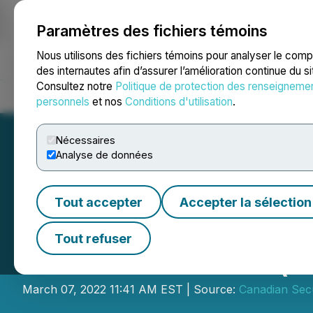
Paramètres des fichiers témoins
NEWSFILE
Nous utilisons des fichiers témoins pour analyser le com
des internautes afin d’assurer l’amélioration continue du s
Consultez notre
Politique de protection des renseigneme
Accueil
À propos
Services
Salle de presse
Blogue
Coo
personnels
et nos
Conditions d'utilisation
.
Nécessaires
Analyse de données
Tout accepter
Accepter la sélection
CSE Bulletin: Ha
Tout refuser
Resources Inc. (L
March 07, 2022 11:41 AM EST | Source:
Canadian Sec