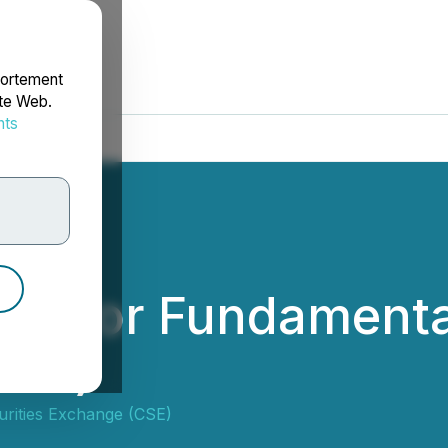
portement
ite Web.
nts
rdonnées
lted for Fundament
IDA)
urities Exchange (CSE)