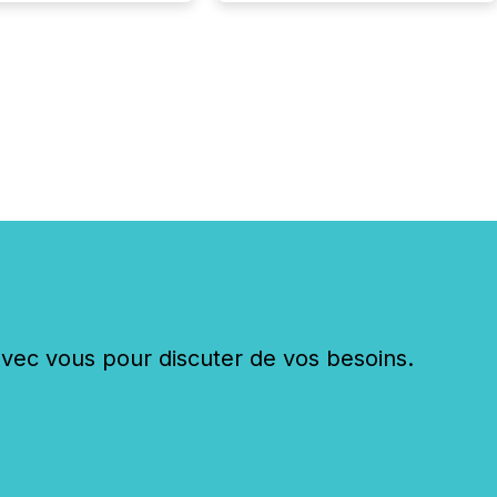
xecuting it with
 timing and
ation across time
The ability to file
th immediate...
c vous pour discuter de vos besoins.