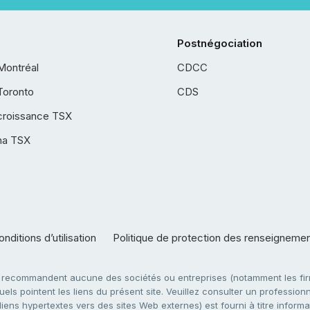
Postnégociation
Montréal
CDCC
Toronto
CDS
croissance TSX
ha TSX
nditions d’utilisation
Politique de protection des renseigneme
e recommandent aucune des sociétés ou entreprises (notamment les firm
ls pointent les liens du présent site. Veuillez consulter un professionne
ens hypertextes vers des sites Web externes) est fourni à titre informati