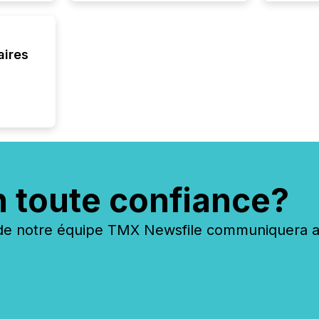
about e
precise
coordin
zones. “
aires
24/7 wi
n toute confiance?
 notre équipe TMX Newsfile communiquera ave