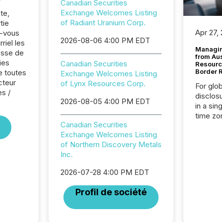
Canadian Securities
Exchange Welcomes Listing
te,
of Radiant Uranium Corp.
tie
Apr 27,
z-vous
2026-08-06 4:00 PM EDT
riel les
Managin
sse de
from Au
ies
Canadian Securities
Resourc
Border 
e toutes
Exchange Welcomes Listing
cteur
of Lynx Resources Corp.
For glo
es /
disclos
2026-08-05 4:00 PM EDT
in a sin
time zon
Canadian Securities
time-se
Exchange Welcomes Listing
coordin
of Northern Discovery Metals
contine
Inc.
Resourc
listed 
2026-07-28 4:00 PM EDT
operati
Guinea,
Profil de société
Australi
disclosu
generati