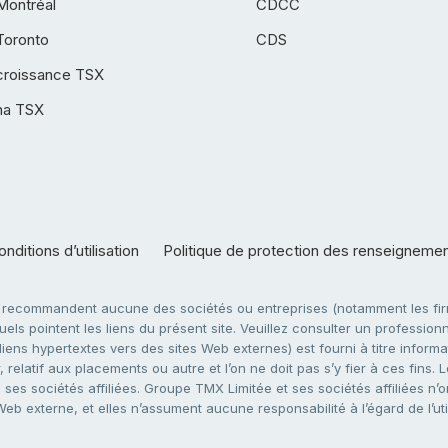
Montréal
CDCC
Toronto
CDS
croissance TSX
ha TSX
nditions d’utilisation
Politique de protection des renseigneme
e recommandent aucune des sociétés ou entreprises (notamment les firm
ls pointent les liens du présent site. Veuillez consulter un professionne
ens hypertextes vers des sites Web externes) est fourni à titre informati
 relatif aux placements ou autre et l’on ne doit pas s’y fier à ces fins
es sociétés affiliées. Groupe TMX Limitée et ses sociétés affiliées n’o
 Web externe, et elles n’assument aucune responsabilité à l’égard de l’u