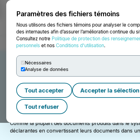
Paramètres des fichiers témoins
NEWSFILE
Nous utilisons des fichiers témoins pour analyser le com
des internautes afin d’assurer l’amélioration continue du s
Consultez notre
Politique de protection des renseigneme
Accueil
À propos
Services
Salle de presse
Blogue
Coo
personnels
et nos
Conditions d'utilisation
.
Nécessaires
Analyse de données
Service
Tout accepter
Accepter la sélection
EDGAR (Electronic Data Gathering, Analysis, and Retri
des dépôts effectués par les sociétés et autres entité
Tout refuser
États-Unis.
Comme la plupart des documents produits dans le syst
déclarantes en convertissant leurs documents dans u