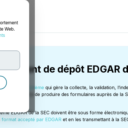
portement
ite Web.
nts
rdonnées
s d’agent de dépôt EDGAR d
eval) est un système
qui gère la collecte, la validation, l’in
s tenues par la loi de produire des formulaires auprès de l
ème EDGAR de la SEC doivent être sous forme électronique
n
format accepté par EDGAR
et en les transmettant à la SE