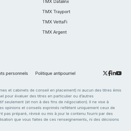
TMX Datalinx
TMX Trayport
TMX VettaFi
TMX Argent
nts personnels
Politique antipourriel
es et cabinets de conseil en placement) ni aucun des titres émis
l pour évaluer des titres en particulier ou d’autres
f seulement (et non à des fins de négociation). Il ne vise à
. Les opinions et conseils exprimés reflètent uniquement ceux de
nt pas préparé, révisé ou mis à jour le contenu fourni par des
tilisation que vous faites de ces renseignements, ni des décisions