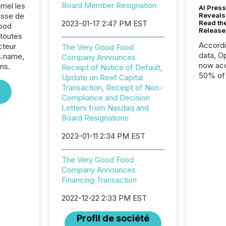
Board Member Resignation
riel les
AI Press
sse de
Reveals
2023-01-17 2:47 PM EST
Read th
ood
Release
toutes
Accord
cteur
The Very Good Food
data, O
s.name,
Company Announces
now acc
ns.
Receipt of Notice of Default,
50% of a
Update on Reef Capital
detect
Transaction, Receipt of Non-
Newsfil
Compliance and Decision
showin
Letters from Nasdaq and
system
Board Resignations
corpora
2023-01-11 2:34 PM EST
The Very Good Food
Company Announces
Financing Transaction
2022-12-22 2:33 PM EST
Profil de société