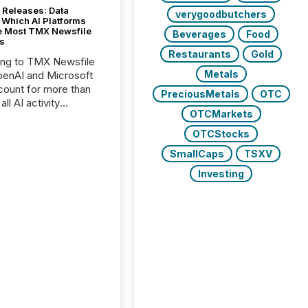
 Releases: Data
verygoodbutchers
 Which AI Platforms
e Most TMX Newsfile
Beverages
Food
s
Restaurants
Gold
ing to TMX Newsfile
Metals
penAI and Microsoft
ount for more than
PreciousMetals
OTC
ll AI activity
OTCMarkets
ed reading TMX
e press releases,
OTCStocks
g how deeply these
SmallCaps
TSXV
s engage with
te news.
Investing