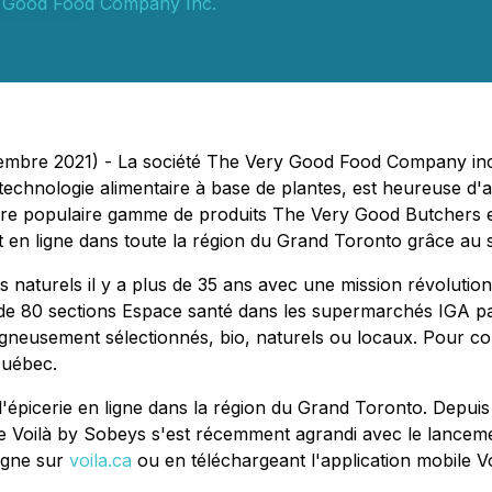
 Good Food Company Inc.
ptembre 2021) - La société The Very Good Food Company i
echnologie alimentaire à base de plantes, est heureuse d'a
e populaire gamme de produits The Very Good Butchers es
t en ligne dans toute la région du Grand Toronto grâce au s
s naturels il y a plus de 35 ans avec une mission révoluti
s de 80 sections Espace santé dans les supermarchés IGA p
soigneusement sélectionnés, bio, naturels ou locaux. Pour
Québec.
d'épicerie en ligne dans la région du Grand Toronto. Depuis
ce Voilà by Sobeys s'est récemment agrandi avec le lanceme
igne sur
voila.ca
ou en téléchargeant l'application mobile Vo