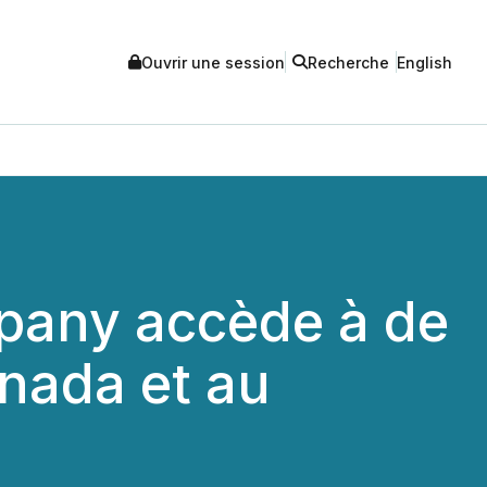
Ouvrir une session
Recherche
English
pany accède à de
nada et au