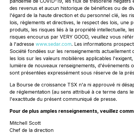
pandémie de COVID-19, les flux de trésorerie négatifs 
des revenus et aucun historique de bénéfices ou de div
l'égard de la haute direction et du personnel clé, les r
lois, règlements et directives, le respect des lois, un
produits, les risques liés à la propriété intellectuelle, 
risques encourus par VERY GOOD, veuillez vous référe
à l'adresse
www.sedar.com
. Les informations prospec
Société fondées sur les renseignements actuellement dis
les lois sur les valeurs mobilières applicables l'exigen
lumière de nouveaux renseignements, d'événements ou
sont présentées expressément sous réserve de la prés
La Bourse de croissance TSX n'a ni approuvé ni désa
de réglementation (au sens attribué à ce terme dans l
l'exactitude du présent communiqué de presse.
Pour de plus amples renseignements, veuillez comm
Mitchell Scott
Chef de la direction