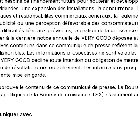
et besoins de financement futurs pour soutenir et développer
idendes, une expansion des installations, la concurrence, l
isques et responsabilités commerciaux généraux, la réglement
e publicité ou une perception défavorable des consommateurs,
les difficultés liées aux prévisions, la gestion de la croissan
r à la dernière notice annuelle de VERY GOOD déposée aup
tives contenues dans ce communiqué de presse reflètent le
ponibles. Les informations prospectives ne sont valables qu
t, VERY GOOD décline toute intention ou obligation de mettre
 de résultats futurs ou autrement. Les informations pro
ente mise en garde.
pprouvé le contenu de ce communiqué de presse. La Bourse
es politiques de la Bourse de croissance TSX) n'assument a
uniquer avec :