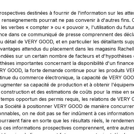
pectives destinées à fournir de l'information sur les attent
 ces renseignements pourrait ne pas convenir à d'autres fin
les verbes « compter » ou « pouvoir », l'utilisation du futu
érence dans ce communiqué de presse comprennent des décla
u détail de VERY GOOD, et en particulier les détaillants supp
avantages attendus du placement dans les magasins Rachelle 
ndées sur un certain nombre de facteurs et d'hypothèses qu
pothèses importantes concernant la disponibilité d'un financ
e VERY GOOD, la forte demande continue pour les produits 
ontinue du commerce électronique, la capacité de VERY GO
gmenter sa capacité de production et à obtenir l'équipement
construction et des estimations de coûts pour la mise en se
temps opportun des permis requis, les relations de VERY G
e la Société à positionner VERY GOOD de manière concurrenti
sonnables, on ne doit pas se fier indûment à ces informati
pourraient faire en sorte que les résultats réels, le rendem
s informations prospectives comprennent, entre autres, l'i