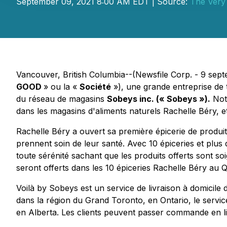
September 09, 2021 8:00 AM EDT | Source:
The Very
Vancouver, British Columbia--(Newsfile Corp. - 9 se
GOOD
» ou la «
Société
»), une grande entreprise de t
du réseau de magasins
Sobeys inc. (« Sobeys »).
Notr
dans les magasins d'aliments naturels Rachelle Béry, e
Rachelle Béry a ouvert sa première épicerie de produit
prennent soin de leur santé. Avec 10 épiceries et plu
toute sérénité sachant que les produits offerts sont 
seront offerts dans les 10 épiceries Rachelle Béry au 
Voilà by Sobeys est un service de livraison à domicile 
dans la région du Grand Toronto, en Ontario, le servi
en Alberta. Les clients peuvent passer commande en l