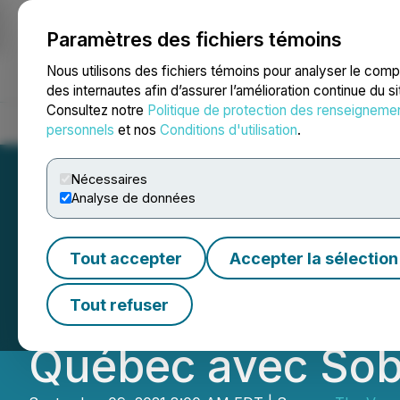
Paramètres des fichiers témoins
NEWSFILE
Nous utilisons des fichiers témoins pour analyser le com
des internautes afin d’assurer l’amélioration continue du s
Consultez notre
Politique de protection des renseigneme
Accueil
À propos
Services
Salle de presse
Blogue
Coo
personnels
et nos
Conditions d'utilisation
.
Nécessaires
Analyse de données
la société The 
Tout accepter
Accepter la sélection
nouveaux marchés
Tout refuser
Québec avec Sob