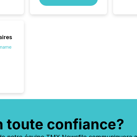
aires
s.name
n toute confiance?