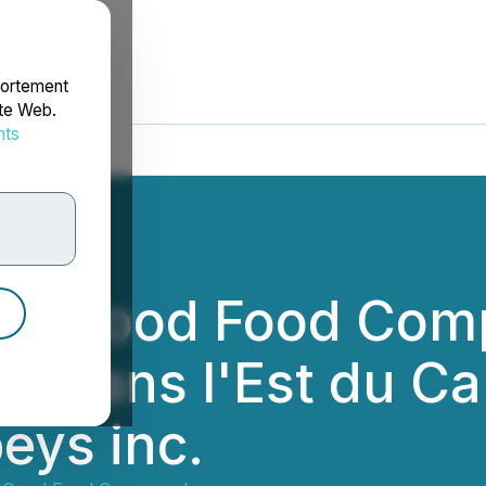
portement
ite Web.
nts
rdonnées
Very Good Food Com
 dans l'Est du Ca
eys inc.