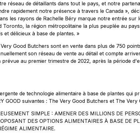
 réseau de détaillants dans tout le pays, et notre parten
dre rapidement notre présence à travers le Canada », décla
ans les rayons de Rachelle Béry marque notre entrée sur l
d Toronto, la région métropolitaine la plus peuplée au pays
 et délicieux à base de plantes. »
ts Very Good Butchers sont en vente dans plus de 750 poin
llement son réseau de vente au détail et compte arriver d
on prévue au premier trimestre de 2022, après la période d'
nte de technologie alimentaire à base de plantes qui produ
VERY GOOD suivantes : The Very Good Butchers et The Ver
LEUSEMENT SIMPLE : AMENER DES MILLIONS DE PER
ROPOSANT DES OPTIONS ALIMENTAIRES À BASE DE PLA
RÉGIME ALIMENTAIRE.