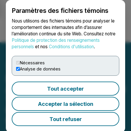
Paramètres des fichiers témoins
NEWSFILE
Nous utilisons des fichiers témoins pour analyser le
comportement des internautes afin d’assurer
l’amélioration continue du site Web. Consultez notre
Ouvrir une session
Recherche
English
Politique de protection des renseignements
personnels
et nos
Conditions d'utilisation
.
Nécessaires
Analyse de données
Fundamental Research
Announces Update Entitled
Tout accepter
“Lomiko Metals Inc. -
Accepter la sélection
Graphene Oxide Produced
from Flake Graphite from
Tout refuser