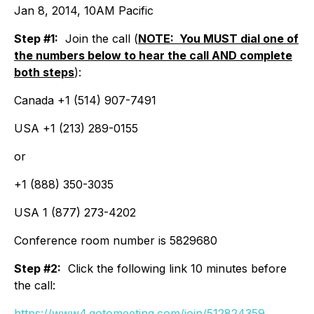
Jan 8, 2014, 10AM Pacific
Step #1:
Join the call (
NOTE: You MUST dial one of
the numbers below to hear the call AND complete
both steps
):
Canada +1 (514) 907-7491
USA +1 (213) 289-0155
or
+1 (888) 350-3035
USA 1 (877) 273-4202
Conference room number is 5829680
Step #2:
Click the following link 10 minutes before
the call:
https://www4.gotomeeting.com/join/512824359