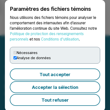
Paramètres des fichiers témoins
NEWSFILE
Nous utilisons des fichiers témoins pour analyser le
comportement des internautes afin d’assurer
l’amélioration continue du site Web. Consultez notre
Ouvrir une session
Recherche
English
Politique de protection des renseignements
personnels
et nos
Conditions d'utilisation
.
Nécessaires
Analyse de données
Tempus Capital Completes
Tout accepter
Purchases on New
Commercial Property
Accepter la sélection
March 30, 2021 6:50 PM EDT | Source:
Tempus
Capital Inc.
Tout refuser