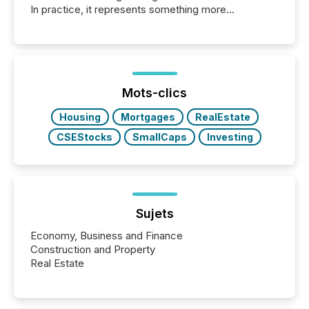
In practice, it represents something more
significant. Entering U.S. markets is not just a listing
event. It is a fundamental shift in how a company’s
information is communicated, interpreted, and acted
on. As of March 2026, 187 TSX and TSX Venture
issuers are interlisted on U.S. exchanges, within a
broader group of 258 interlisted...
Mots-clics
Housing
Mortgages
RealEstate
CSEStocks
SmallCaps
Investing
Sujets
Economy, Business and Finance
Construction and Property
Real Estate