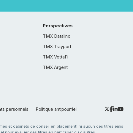
Perspectives
TMX Datalinx
TMX Trayport
TMX VettaFi
TMX Argent
nts personnels
Politique antipourriel
es et cabinets de conseil en placement) ni aucun des titres émis
l pour évaluer des titres en particulier ou d’autres