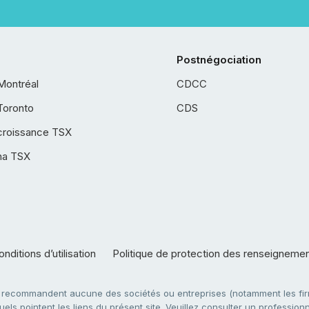
Postnégociation
Montréal
CDCC
Toronto
CDS
croissance TSX
ha TSX
nditions d’utilisation
Politique de protection des renseigneme
e recommandent aucune des sociétés ou entreprises (notamment les firm
ls pointent les liens du présent site. Veuillez consulter un professionne