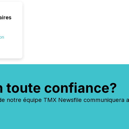
analyzed
across 
followi
aires
distribu
tracked.
ion
n toute confiance?
 notre équipe TMX Newsfile communiquera ave