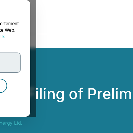
portement
ite Web.
nts
rdonnées
es Filing of Preli
tus
nergy Ltd.