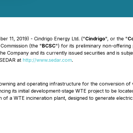
er 11, 2019) - Cindrigo Energy Ltd. ("
Cindrigo
", or the "
C
s Commission (the "
BCSC
") for its preliminary non-offeri
 the Company and its currently issued securities and is su
n SEDAR at
http://www.sedar.com
.
 owning and operating infrastructure for the conversion of
ng its initial development-stage WTE project to be located
of a WTE incineration plant, designed to generate electri