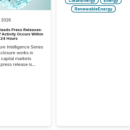
CleanEnergy
Energy
RenewableEnergy
, 2026
Reads Press Releases:
 Activity Occurs Within
t 24 Hours
ure Intelligence Series
closure works in
capital markets
press release is
uted, most issuer
reat the process as
. In reality, this
he point at which AI
 begin processing,
ting, and positioning
ouncement for the
 To better understand
ss releases are
sed in modern
s, TMX Newsfile