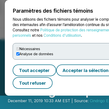
Paramètres des fichiers témoins
NEWSFILE
Nous utilisons des fichiers témoins pour analyser le com
des internautes afin d’assurer l’amélioration continue du s
Consultez notre
Politique de protection des renseigneme
Accueil
À propos
Services
Salle de presse
Blogue
Coo
personnels
et nos
Conditions d'utilisation
.
Nécessaires
Analyse de données
Tout accepter
Accepter la sélection
Cindrigo Announc
Tout refuser
Offering Prospec
December 11, 2019 10:33 AM EST | Source:
Cindrigo E