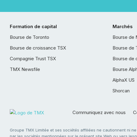
Formation de capital
Marchés
Bourse de Toronto
Bourse de 
Bourse de croissance TSX
Bourse de 
Compagnie Trust TSX
Bourse de 
TMX Newsfile
Bourse Alp
AlphaX US
Shorcan
Communiquez avec nous
Co
Groupe TMX Limitée et ses sociétés affiliées ne cautionnent ni n
par les sociétés mentionnées sur le présent site Web ou vers lesque