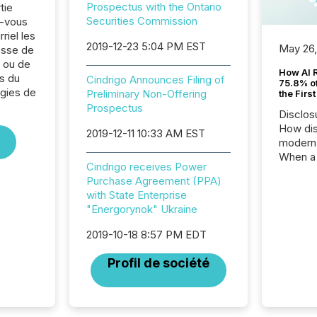
Prospectus with the Ontario
tie
Securities Commission
z-vous
riel les
2019-12-23 5:04 PM EST
May 26
sse de
. ou de
How AI 
s du
Cindrigo Announces Filing of
75.8% of
rgies de
Preliminary Non-Offering
the Firs
Prospectus
Disclos
How dis
2019-12-11 10:33 AM EST
modern 
When a 
Cindrigo receives Power
distrib
Purchase Agreement (PPA)
teams t
with State Enterprise
complete
"Energorynok" Ukraine
marks t
systems
2019-10-18 8:57 PM EDT
interpre
the ann
Profil de société
market.
how pre
proces
market