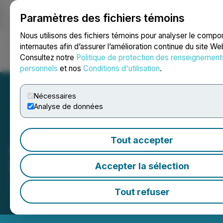
Paramètres des fichiers témoins
NEWSFILE
Nous utilisons des fichiers témoins pour analyser le comp
internautes afin d’assurer l’amélioration continue du site We
Consultez notre
Politique de protection des renseignement
Ouvrir une session
Recherche
English
personnels
et nos
Conditions d'utilisation
.
Nécessaires
Analyse de données
Tout accepter
Apotex Health Corp.
(APTX) ouvre les marchés
Accepter la sélection
June 11, 2026 11:18 AM EDT | Source:
Toronto Stock
Tout refuser
Exchange