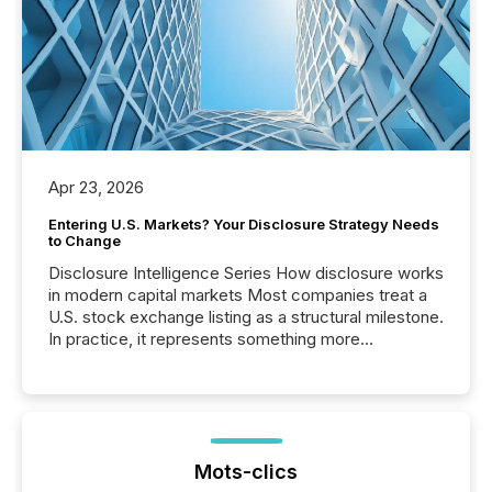
Apr 23, 2026
Entering U.S. Markets? Your Disclosure Strategy Needs
to Change
Disclosure Intelligence Series How disclosure works
in modern capital markets Most companies treat a
U.S. stock exchange listing as a structural milestone.
In practice, it represents something more
significant. Entering U.S. markets is not just a listing
event. It is a fundamental shift in how a company’s
information is communicated, interpreted, and acted
on. As of March 2026, 187 TSX and TSX Venture
issuers are interlisted on U.S. exchanges, within a
broader group of 258 interlisted...
Mots-clics