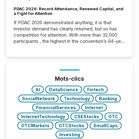
PDAC 2026: Record Attendance, Renewed Capital, and
a Fight for Attention
If PDAC 2026 demonstrated anything, it is that
investor demand has clearly returned, but so has
competition for attention. With more than 32,000
participants , the highest in the convention’s 94-year
history , the Metro Toronto Convention Centre was
filled with issuers, investors, and deal makers from
around the world. As a media partner of PDAC 2026,
TMX Newsfile was on the ground throughout the
week, connecting with clients and prospects across
the conference. Optimism was evident, with...
Mots-clics
AI
DataScience
Fintech
SocialNetwork
Technology
Banking
FinancialServices
Internet
InternetTechnology
CSEStocks
OTC
OTCMarkets
OTCStocks
SmallCaps
Investing