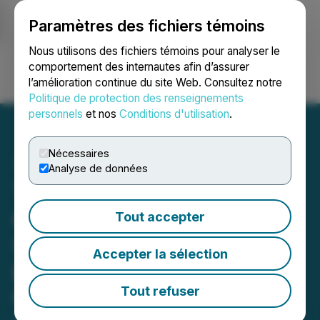
Paramètres des fichiers témoins
NEWSFILE
Nous utilisons des fichiers témoins pour analyser le
comportement des internautes afin d’assurer
l’amélioration continue du site Web. Consultez notre
Ouvrir une session
Recherche
English
Politique de protection des renseignements
personnels
et nos
Conditions d'utilisation
.
Nécessaires
Analyse de données
Tenet annonce la clôture
d'un placement privé à la
Tout accepter
suite de la révocation
Accepter la sélection
partielle de l'ordonnance
d'interdiction d'opérations
Tout refuser
June 09, 2026 6:01 PM EDT | Source:
Tenet Fintech