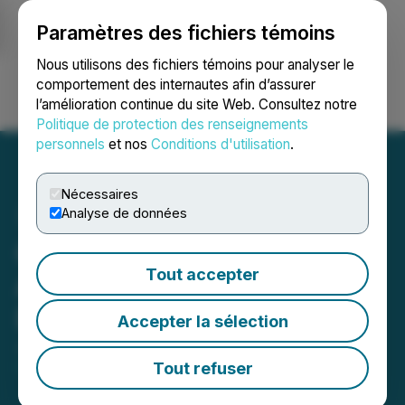
Paramètres des fichiers témoins
NEWSFILE
Nous utilisons des fichiers témoins pour analyser le
comportement des internautes afin d’assurer
l’amélioration continue du site Web. Consultez notre
Ouvrir une session
Recherche
English
Politique de protection des renseignements
personnels
et nos
Conditions d'utilisation
.
Nécessaires
Analyse de données
Cardinal Energy Ltd.
Tout accepter
Announces Monthly
Dividend for June
Accepter la sélection
June 08, 2026 5:30 PM EDT | Source:
Cardinal
Energy Ltd.
Tout refuser