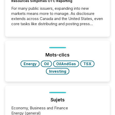
Resources Simplifies OTC Reporting
For many public issuers, expanding into new
markets means more to manage. As disclosure
extends across Canada and the United States, even
core tasks like distributing and posting press
releases can involve additional steps, systems, and
coordination. For DLP Resources Inc., a publicly
traded mineral exploration company, the focus has
been on keeping the distribution and cross-border
posting of its news simple. “They seamlessly post
our news on the OTC Markets site. I don’t even
Mots-clics
have to think...
Energy
Oil
OilAndGas
TSX
Investing
Sujets
Economy, Business and Finance
Energy (general)