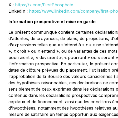
X :
https://x.com/FirstPhosphate
LinkedIn :
https://www.linkedin.com/company/first-ph
Information prospective et mise en garde
L
e présent communiqué contient certaines déclarations
d'attentes, de croyances, de plans, de projections, d
d'expressions telles que « s'attend à » ou « ne s'attend 
», « croit » ou « entend », ou de variantes de ces mot
pourraient », « devraient », « pourront » ou « seront » 
l'information prospective. En particulier, le présent 
dates de clôture prévues du placement, l'utilisation pr
l'approbation de la Bourse des valeurs canadiennes (la
des hypothèses raisonnables, ces déclarations ne cons
sensiblement de ceux exprimés dans les déclarations pr
contenus dans les déclarations prospectives comprenne
capitaux et de financement, ainsi que les conditions
d'hypothèses, notamment des hypothèses relatives aux 
mesure de satisfaire en temps opportun aux exigences 