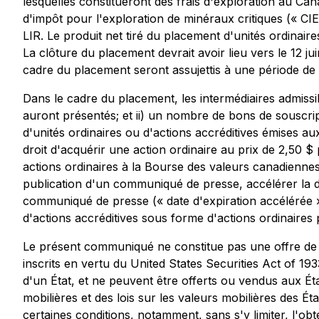
lesquelles constitueront des frais d'exploration au Can
d'impôt pour l'exploration de minéraux critiques (« CI
LIR. Le produit net tiré du placement d'unités ordinair
La clôture du placement devrait avoir lieu vers le 12 j
cadre du placement seront assujettis à une période de 
Dans le cadre du placement, les intermédiaires admissi
auront présentés; et ii) un nombre de bons de souscr
d'unités ordinaires ou d'actions accréditives émises 
droit d'acquérir une action ordinaire au prix de 2,50
actions ordinaires à la Bourse des valeurs canadiennes
publication d'un communiqué de presse, accélérer la d
communiqué de presse (« date d'expiration accélérée »
d'actions accréditives sous forme d'actions ordinaires
Le présent communiqué ne constitue pas une offre de ven
inscrits en vertu du United States Securities Act of 1933
d'un État, et ne peuvent être offerts ou vendus aux Éta
mobilières et des lois sur les valeurs mobilières des Éta
certaines conditions, notamment, sans s'y limiter, l'obt