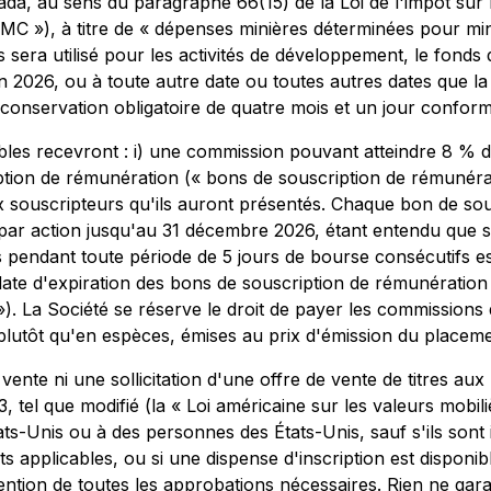
ada, au sens du paragraphe 66(15) de la Loi de l'impôt sur l
EMC »), à titre de « dépenses minières déterminées pour mi
es sera utilisé pour les activités de développement, le fonds
uin 2026, ou à toute autre date ou toutes autres dates que la
conservation obligatoire de quatre mois et un jour conformé
bles recevront : i) une commission pouvant atteindre 8 % d
iption de rémunération (« bons de souscription de rémuné
aux souscripteurs qu'ils auront présentés. Chaque bon de s
 $ par action jusqu'au 31 décembre 2026, étant entendu que
 pendant toute période de 5 jours de bourse consécutifs es
ate d'expiration des bons de souscription de rémunération à
). La Société se réserve le droit de payer les commissions 
 plutôt qu'en espèces, émises au prix d'émission du placemen
te ni une sollicitation d'une offre de vente de titres aux É
, tel que modifié (la « Loi américaine sur les valeurs mobili
ts-Unis ou à des personnes des États-Unis, sauf s'ils sont i
ts applicables, ou si une dispense d'inscription est disponib
ention de toutes les approbations nécessaires. Rien ne garan