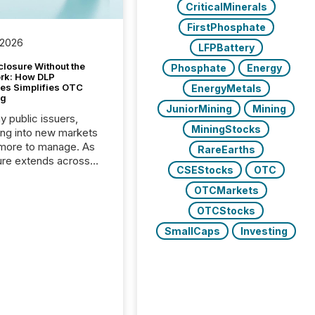
CriticalMinerals
FirstPhosphate
 2026
LFPBattery
closure Without the
Phosphate
Energy
ork: How DLP
es Simplifies OTC
EnergyMetals
ng
JuniorMining
Mining
y public issuers,
MiningStocks
ng into new markets
more to manage. As
RareEarths
ure extends across
CSEStocks
OTC
and the United
 even core tasks like
OTCMarkets
uting and posting press
OTCStocks
s can involve
nal steps, systems,
SmallCaps
Investing
rdination. For DLP
es Inc., a publicly
mineral exploration
, the focus has been
ing the distribution