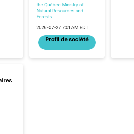
and cro
the Québec Ministry of
its new
Natural Resources and
seamles
Forests
the OTC
even hav
2026-07-27 7:01 AM EDT
Profil de société
aires