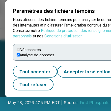
Paramètres des fichiers témoins
NEWSFILE
Nous utilisons des fichiers témoins pour analyser le com
des internautes afin d’assurer l’amélioration continue du s
Consultez notre
Politique de protection des renseigneme
Accueil
À propos
Services
Salle de presse
Blogue
Coo
personnels
et nos
Conditions d'utilisation
.
Nécessaires
Analyse de données
Tout accepter
Accepter la sélection
First Phosphate 
Tout refuser
courtier destiné 
May 28, 2026 4:15 PM EDT | Source:
First Phosphate