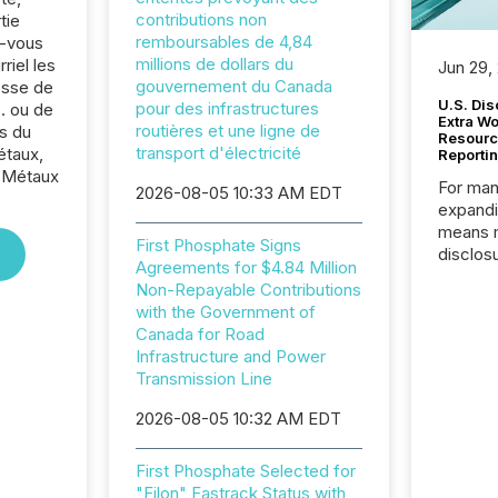
contributions non
tie
remboursables de 4,84
z-vous
millions de dollars du
riel les
Jun 29,
gouvernement du Canada
sse de
U.S. Dis
pour des infrastructures
. ou de
Extra W
routières et une ligne de
s du
Resourc
transport d'électricité
étaux,
Reporti
, Métaux
For man
2026-08-05 10:33 AM EDT
expandi
means 
First Phosphate Signs
disclos
Agreements for $4.84 Million
Canada 
Non-Repayable Contributions
States,
with the Government of
distrib
Canada for Road
release
Infrastructure and Power
additio
Transmission Line
and coo
Resourc
2026-08-05 10:32 AM EDT
traded 
company
First Phosphate Selected for
on keep
"Filon" Fastrack Status with