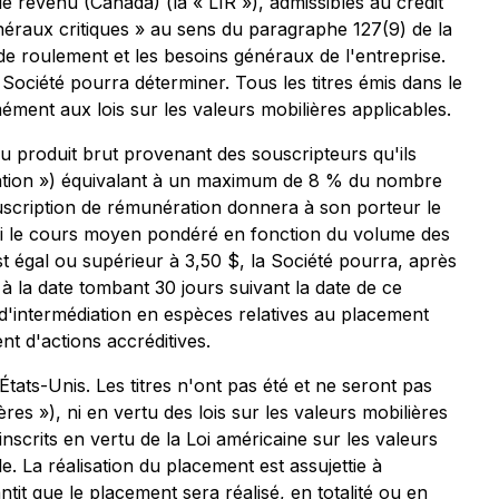
e revenu (Canada) (la « LIR »), admissibles au crédit
néraux critiques » au sens du paragraphe 127(9) de la
 de roulement et les besoins généraux de l'entreprise.
 Société pourra déterminer. Tous les titres émis dans le
ment aux lois sur les valeurs mobilières applicables.
u produit brut provenant des souscripteurs qu'ils
ration ») équivalant à un maximum de 8 % du nombre
ouscription de rémunération donnera à son porteur le
 si le cours moyen pondéré en fonction du volume des
t égal ou supérieur à 3,50 $, la Société pourra, après
 la date tombant 30 jours suivant la date de ce
d'intermédiation en espèces relatives au placement
t d'actions accréditives.
tats-Unis. Les titres n'ont pas été et ne seront pas
ères »), ni en vertu des lois sur les valeurs mobilières
nscrits en vertu de la Loi américaine sur les valeurs
le. La réalisation du placement est assujettie à
tit que le placement sera réalisé, en totalité ou en