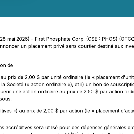
 28 mai 2026) - First Phosphate Corp. (CSE : PHOS) (OT
nnoncer un placement privé sans courtier destiné aux inve
on de :
) au prix de 2,00 $ par unité ordinaire (le « placement d'uni
la Société (« action ordinaire »); et ii) un bon de souscrip
érir une action ordinaire au prix de 2,50 $ par action or
ssous.
itives ») au prix de 2,00 $ par action (le « placement d'acti
s accréditives sera utilisé pour des dépenses générales d'e