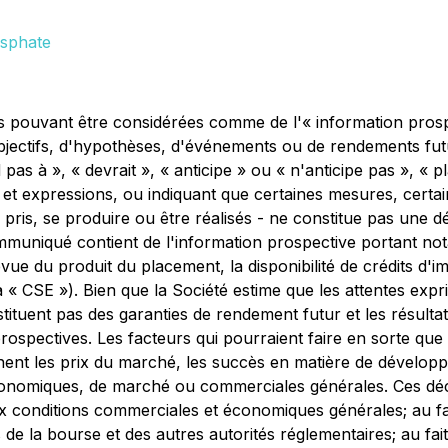
osphate
 pouvant être considérées comme de l'« information prospect
'objectifs, d'hypothèses, d'événements ou de rendements fu
pas à », « devrait », « anticipe » ou « n'anticipe pas », « pl
s et expressions, ou indiquant que certaines mesures, certa
pris, se produire ou être réalisés - ne constitue pas une déc
communiqué contient de l'information prospective portant no
évue du produit du placement, la disponibilité de crédits d'
 « CSE »). Bien que la Société estime que les attentes exp
tituent pas des garanties de rendement futur et les résult
ospectives. Les facteurs qui pourraient faire en sorte que l
nt les prix du marché, les succès en matière de développem
 économiques, de marché ou commerciales générales. Ces dé
conditions commerciales et économiques générales; au fait 
de la bourse et des autres autorités réglementaires; au fa