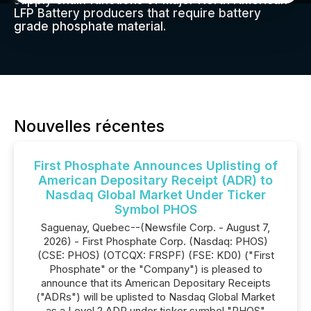
supply chain functions of major North American
LFP Battery producers that require battery
grade phosphate material.
Nouvelles récentes
First Phosphate Announces Uplisting of
American Depositary Receipt (ADR) to
Nasdaq Global Market Under Ticker
Symbol PHOS
Saguenay, Quebec--(Newsfile Corp. - August 7,
2026) - First Phosphate Corp. (Nasdaq: PHOS)
(CSE: PHOS) (OTCQX: FRSPF) (FSE: KD0) ("First
Phosphate" or the "Company") is pleased to
announce that its American Depositary Receipts
("ADRs") will be uplisted to Nasdaq Global Market
as a Level 2 ADR under ticker symbol "PHOS"