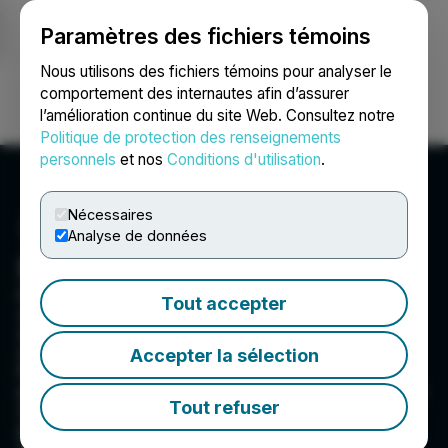
Paramètres des fichiers témoins
NEWSFILE
Nous utilisons des fichiers témoins pour analyser le
comportement des internautes afin d’assurer
l’amélioration continue du site Web. Consultez notre
Ouvrir une session
Recherche
English
Politique de protection des renseignements
personnels
et nos
Conditions d'utilisation
.
Nécessaires
Analyse de données
First Phosphate Corp.
First Phosphate is a mineral exploration and
Tout accepter
development company fully dedicated to
extracting and refining advanced phosphate
material for the LFP Battery industry. First
Accepter la sélection
Phosphate is committed to producing at high
purity level, at full ESG-grade scale and with low
Tout refuser
anticipated carbon footprint. First Phosphate
plans to integrate directly into the R&D and