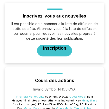
Inscrivez-vous aux nouvelles
Il est possible de s'abonner à la liste de diffusion de
cette société. Abonnez-vous à la liste de diffusion
par courriel pour recevoir les nouvelles propres à
cette société dès leur publication.
Inscription
Cours des actions
Invalid Symbol
:
PHOS:CNX
Financial Market Data
copyright © 2023
QuoteMedia
. Data
delayed 15 minutes unless otherwise indicated (view
delay times
for all exchanges).
RT
=Real-Time,
EOD
=End of Day,
PD
=Previous
Day.
Market Data
powered by
QuoteMedia
.
Terms of Use
.