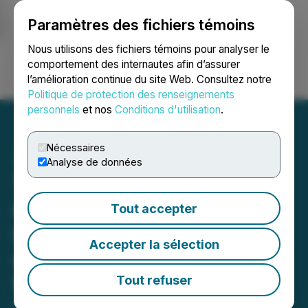
Paramètres des fichiers témoins
NEWSFILE
Nous utilisons des fichiers témoins pour analyser le
comportement des internautes afin d’assurer
l’amélioration continue du site Web. Consultez notre
Ouvrir une session
Recherche
English
Politique de protection des renseignements
personnels
et nos
Conditions d'utilisation
.
Nécessaires
Analyse de données
Tenet annonce la
révocation partielle de
Tout accepter
l'ordonnance d'interdiction
Accepter la sélection
d'opérations et un
financement proposé
Tout refuser
May 27, 2026 4:39 PM EDT | Source:
Tenet Fintech