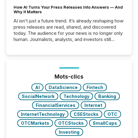
How AI Turns Your Press Releases Into Answers — And
Why It Matters
AI isn’t just a future trend. It’s already reshaping how
press releases are read, shared, and discovered
today. The audience for your news is no longer only
human. Journalists, analysts, and investors still
matter, but now AI systems are scanning, indexing,
and summarizing your announcements at scale.
Here are a few numbers that show the size of this
shift: 78% of companies now use AI in at least one
function (McKinsey, 2025) 92% of Fortune 500
companies are using OpenAI's technology...
Mots-clics
AI
DataScience
Fintech
SocialNetwork
Technology
Banking
FinancialServices
Internet
InternetTechnology
CSEStocks
OTC
OTCMarkets
OTCStocks
SmallCaps
Investing