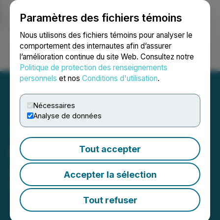
Paramètres des fichiers témoins
NEWSFILE
Nous utilisons des fichiers témoins pour analyser le
comportement des internautes afin d’assurer
l’amélioration continue du site Web. Consultez notre
Ouvrir une session
Recherche
English
Politique de protection des renseignements
personnels
et nos
Conditions d'utilisation
.
Nécessaires
Analyse de données
HTX Opens Trading for
Tout accepter
ZEST (Zest Protocol)
Accepter la sélection
May 19, 2026 11:53 AM EDT | Source:
HTX
Tout refuser