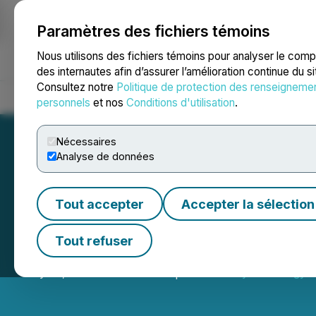
Paramètres des fichiers témoins
NEWSFILE
Nous utilisons des fichiers témoins pour analyser le com
des internautes afin d’assurer l’amélioration continue du s
Consultez notre
Politique de protection des renseigneme
Accueil
À propos
Services
Salle de presse
Blogue
Coo
personnels
et nos
Conditions d'utilisation
.
Nécessaires
Analyse de données
Tout accepter
Accepter la sélection
Baytex Announces
Tout refuser
May 07, 2026 5:00 PM EDT | Source:
Baytex Energy C