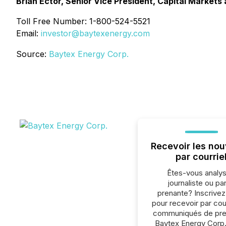
Brian Ector, Senior Vice President, Capital Markets 
Toll Free Number: 1-800-524-5521
Email:
investor@baytexenergy.com
Source:
Baytex Energy Corp.
Recevoir les nou
par courrie
Êtes-vous analys
journaliste ou par
prenante? Inscrive
pour recevoir par cour
communiqués de pre
Baytex Energy Corp.