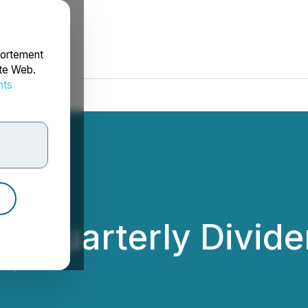
portement
ite Web.
nts
rdonnées
 Quarterly Divide
orp.