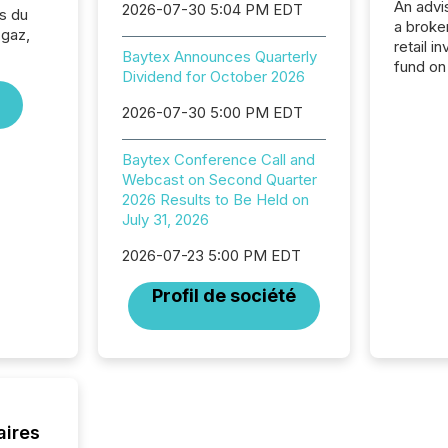
An advis
2026-07-30 5:04 PM EDT
s du
a broke
 gaz,
retail i
Baytex Announces Quarterly
fund on
Dividend for October 2026
institut
termina
2026-07-30 5:00 PM EDT
meeting. In that mom
they ar
Baytex Conference Call and
for a p
Webcast on Second Quarter
looking
2026 Results to Be Held on
increasi
July 31, 2026
silence
market
2026-07-23 5:00 PM EDT
trillion in assets under
managem
Profil de société
Novembe
included 
aires