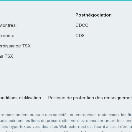
Postnégociation
Montréal
CDCC
Toronto
CDS
croissance TSX
ha TSX
nditions d’utilisation
Politique de protection des renseigneme
e recommandent aucune des sociétés ou entreprises (notamment les firm
ls pointent les liens du présent site. Veuillez consulter un professionne
ens hypertextes vers des sites Web externes) est fourni à titre informati