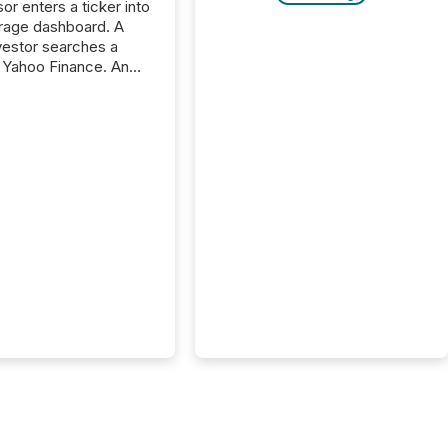
or enters a ticker into
rage dashboard. A
nvestor searches a
 Yahoo Finance. An
ional analyst checks a
l feed before a client
ent,
e not simply looking
rice quote. They are
 for context. And
ngly, what they see is
. The global ETF
 now exceeds $20
ent. At the end of
r 2025, the industry
more than 15,600
products and over 30,000 ...