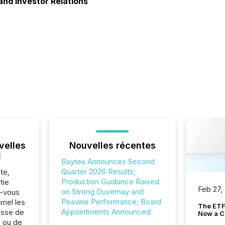
and Investor Relations
velles
Nouvelles récentes
l
Baytex Announces Second
Quarter 2026 Results;
te,
Production Guidance Raised
tie
Feb 27,
on Strong Duvernay and
z-vous
Peavine Performance; Board
riel les
The ETF 
Appointments Announced
sse de
Now a C
 ou de