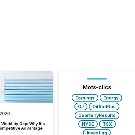
Mots-clics
Earnings
Energy
Oil
OilAndGas
 2026
QuarterlyResults
Visibility Gap: Why It's
NYSE
TSX
ompetitive Advantage
Investing