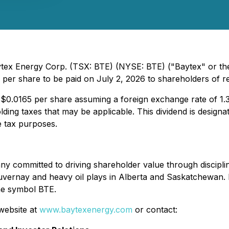
aytex Energy Corp. (TSX: BTE) (NYSE: BTE) ("Baytex" or t
per share to be paid on July 2, 2026 to shareholders of r
US$0.0165 per share assuming a foreign exchange rate of 
ding taxes that may be applicable. This dividend is designa
e tax purposes.
y committed to driving shareholder value through discipl
uvernay and heavy oil plays in Alberta and Saskatchewan
e symbol BTE.
 website at
www.baytexenergy.com
or contact: