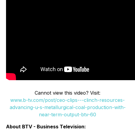
Cannot view this video? Visit:
www.b-tv.com/post/ceo-clips---clinch-resources-
advancing-u-s-metallurgical-coal-production-with-
near-term-output-btv-60
About BTV - Business Television: