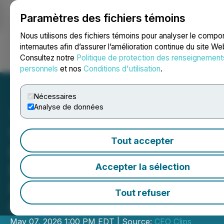
Paramètres des fichiers témoins
NEWSFILE
Nous utilisons des fichiers témoins pour analyser le comp
internautes afin d’assurer l’amélioration continue du site We
Consultez notre
Politique de protection des renseignement
Ouvrir une session
Recherche
English
personnels
et nos
Conditions d'utilisation
.
Nécessaires
Analyse de données
Video - CEO Clips: Clinch
Tout accepter
Resources: Advancing U.S.
Metallurgical Coal
Accepter la sélection
Production with Near-Term
Tout refuser
Output
May 07, 2026 1:00 PM EDT | Source:
CEO Clips