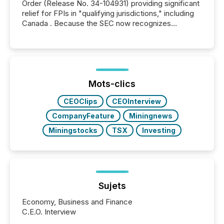
Order (Release No. 34-104931) providing significant
relief for FPIs in "qualifying jurisdictions," including
Canada . Because the SEC now recognizes
Canada’s reporting standards as "substantially
similar," most Canadian directors and officers are
exempt from the Section 16(a) filings described
below. However, this relief depends on the
jurisdiction of incorporation; FPIs incorporated in
"offshore" jurisdictions (e.g., Cayman Islands or
Mots-clics
BVI)...
CEOClips
CEOInterview
CompanyFeature
Miningnews
Miningstocks
TSX
Investing
Sujets
Economy, Business and Finance
C.E.O. Interview