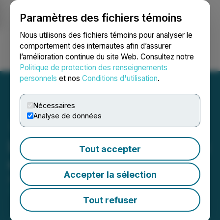
Paramètres des fichiers témoins
NEWSFILE
Nous utilisons des fichiers témoins pour analyser le
comportement des internautes afin d’assurer
l’amélioration continue du site Web. Consultez notre
Ouvrir une session
Recherche
English
Politique de protection des renseignements
personnels
et nos
Conditions d'utilisation
.
Nécessaires
Analyse de données
Luxxfolio Announces Filing
Tout accepter
of CSE Form 5A
Accepter la sélection
April 29, 2026 5:00 PM EDT | Source:
Luxxfolio
Holdings Inc.
Tout refuser