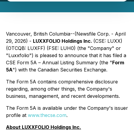
Vancouver, British Columbia--(Newsfile Corp. - April
29, 2026) -
LUXXFOLIO Holdings Inc.
(CSE: LUXX)
(OTCQB: LUXFF) (FSE: LUH0) (the "Company" or
"Luxxfolio") is pleased to announce that it has filed a
CSE Form 5A –
Annual Listing Summary
(the "
Form
5A
") with the Canadian Securities Exchange.
The Form 5A contains comprehensive disclosure
regarding, among other things, the Company's
business, management, and recent developments.
The Form 5A is available under the Company's issuer
profile at
www.thecse.com
.
About LUXXFOLIO Holdings Inc.