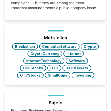
campaigns — but they are among the most
important announcements a public company issues.
These updates are the backbone of transparent
disclosure, ensuring you meet regulatory obligations
while protecting your credibility in the market. In this
post in our “Reasons to Announce” series, we
highlight five critical legal and compliance press
release types every company must get right — with
Mots-clics
real-world...
Blockchain
ComputerSoftware
Crypto
CryptoCurrency
Internet
InternetTechnology
Software
CSEStocks
OTC
OTCMarkets
OTCStocks
SmallCaps
Investing
Sujets
Economy, Business and Finance