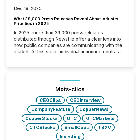
Dec 18, 2025
What 39,000 Press Releases Reveal About Industry
Priorities in 2025
In 2025, more than 39,000 press releases
distributed through Newsfile offer a clear lens into
how public companies are communicating with the
market. At this scale, individual announcements fade
into the background, and what emerges instead are
patterns . The language companies choose reveals
how industries are evolving, where credibility is
being built, and what investors are being asked to
trust. Last year, this analysis focused on identifying
the most common keywords by industry. This...
Mots-clics
CEOClips
CEOInterview
CompanyFeature
CopperNews
CopperStocks
OTC
OTCMarkets
OTCStocks
SmallCaps
TSXV
Investing