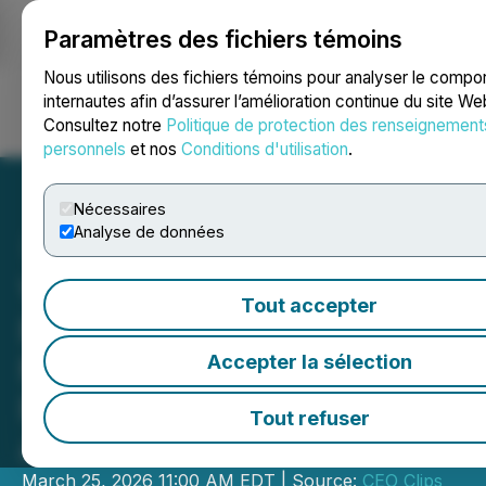
Paramètres des fichiers témoins
NEWSFILE
Nous utilisons des fichiers témoins pour analyser le comp
internautes afin d’assurer l’amélioration continue du site We
Consultez notre
Politique de protection des renseignement
Ouvrir une session
Recherche
English
personnels
et nos
Conditions d'utilisation
.
Nécessaires
Analyse de données
Video - CEO Clips: Copper
Tout accepter
Fox Metals Advances
Multi-Asset Copper
Accepter la sélection
Portfolio Across North
Tout refuser
America
March 25, 2026 11:00 AM EDT | Source:
CEO Clips