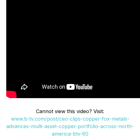
Cannot view this video? Visit:
www.b-tv.com/post/ceo-clips-copper-fox-metals-
advances-multi-asset-copper-portfolio-across-north-
america-btv-60