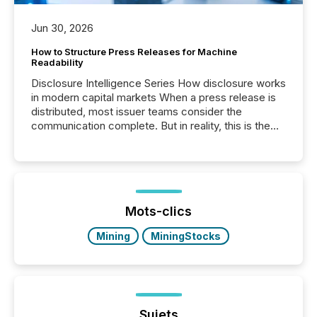
Jun 30, 2026
How to Structure Press Releases for Machine
Readability
Disclosure Intelligence Series How disclosure works
in modern capital markets When a press release is
distributed, most issuer teams consider the
communication complete. But in reality, this is the
point at which another audience begins reading it.
Search engines, AI models, financial data platforms,
and brokerage systems start processing corporate
announcements within seconds of publication.
Before many investors read a press release,
machines identify companies, extract key facts,...
Mots-clics
Mining
MiningStocks
Sujets