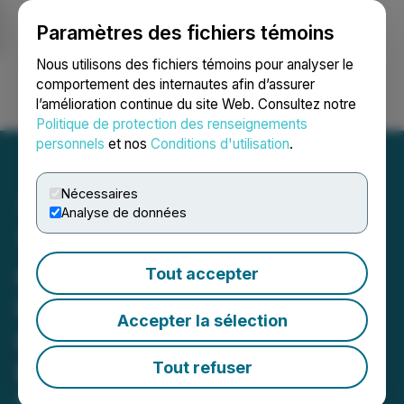
Paramètres des fichiers témoins
NEWSFILE
Nous utilisons des fichiers témoins pour analyser le
comportement des internautes afin d’assurer
l’amélioration continue du site Web. Consultez notre
Ouvrir une session
Recherche
English
Politique de protection des renseignements
personnels
et nos
Conditions d'utilisation
.
Nécessaires
Analyse de données
YMP lance une initiative
communautaire pour
Tout accepter
introduire l'éducation aux
Accepter la sélection
mines et aux métaux dans
les écoles primaires
Tout refuser
Le plus important réseau de