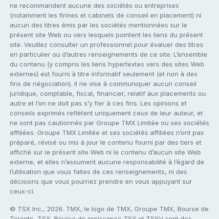
ne recommandent aucune des sociétés ou entreprises
(notamment les firmes et cabinets de conseil en placement) ni
aucun des titres émis par les sociétés mentionnées sur le
présent site Web ou vers lesquels pointent les liens du présent
site. Veuillez consulter un professionnel pour évaluer des titres
en particulier ou d’autres renseignements de ce site. L’ensemble
du contenu (y compris les liens hypertextes vers des sites Web
externes) est fourni à titre informatif seulement (et non à des
fins de négociation). Il ne vise à communiquer aucun conseil
juridique, comptable, fiscal, financier, relatif aux placements ou
autre et l’on ne doit pas s’y fier à ces fins. Les opinions et
conseils exprimés reflètent uniquement ceux de leur auteur, et
ne sont pas cautionnés par Groupe TMX Limitée ou ses sociétés
affiliées. Groupe TMX Limitée et ses sociétés affiliées n’ont pas
préparé, révisé ou mis à jour le contenu fourni par des tiers et
affiché sur le présent site Web ni le contenu d’aucun site Web
externe, et elles n’assument aucune responsabilité à l’égard de
l’utilisation que vous faites de ces renseignements, ni des
décisions que vous pourriez prendre en vous appuyant sur
ceux-ci.
© TSX Inc., 2026. TMX, le logo de TMX, Groupe TMX, Bourse de
Toronto, TSX, Bourse de croissance TSX et TSXV sont des