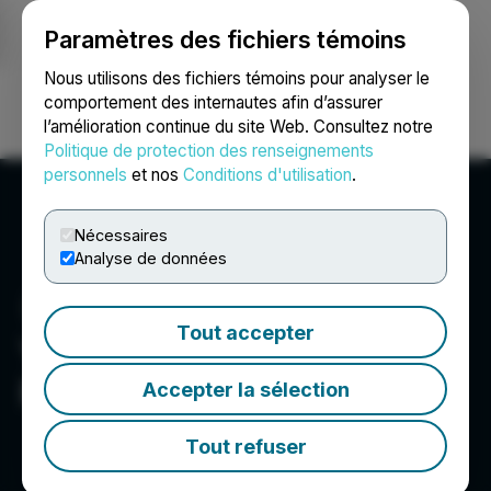
Paramètres des fichiers témoins
NEWSFILE
Nous utilisons des fichiers témoins pour analyser le
comportement des internautes afin d’assurer
l’amélioration continue du site Web. Consultez notre
Ouvrir une session
Recherche
English
Politique de protection des renseignements
personnels
et nos
Conditions d'utilisation
.
Nécessaires
Analyse de données
Tout accepter
Young Mining
Professionals Toronto
Accepter la sélection
Tout refuser