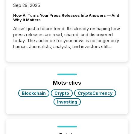
Sep 29, 2025
How AI Turns Your Press Releases Into Answers — And
Why It Matters
AI isn’t just a future trend. It’s already reshaping how
press releases are read, shared, and discovered
today. The audience for your news is no longer only
human. Journalists, analysts, and investors still
matter, but now AI systems are scanning, indexing,
and summarizing your announcements at scale.
Here are a few numbers that show the size of this
shift: 78% of companies now use AI in at least one
function (McKinsey, 2025) 92% of Fortune 500
companies are using OpenAI's technology...
Mots-clics
Blockchain
Crypto
CryptoCurrency
Investing