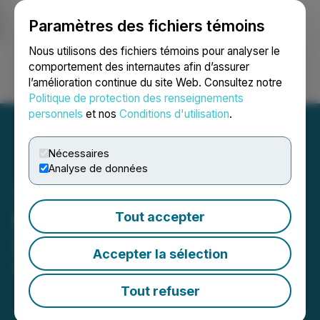
Paramètres des fichiers témoins
NEWSFILE
Nous utilisons des fichiers témoins pour analyser le
comportement des internautes afin d’assurer
l’amélioration continue du site Web. Consultez notre
Ouvrir une session
Recherche
English
Politique de protection des renseignements
personnels
et nos
Conditions d'utilisation
.
Nécessaires
Analyse de données
HTX Opens Trading for UP
Tout accepter
(Superform)
Accepter la sélection
February 11, 2026 2:44 AM EST | Source:
HTX
Tout refuser