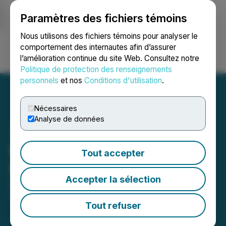
Paramètres des fichiers témoins
NEWSFILE
Nous utilisons des fichiers témoins pour analyser le
comportement des internautes afin d’assurer
l’amélioration continue du site Web. Consultez notre
Ouvrir une session
Recherche
English
Politique de protection des renseignements
personnels
et nos
Conditions d'utilisation
.
Nécessaires
Analyse de données
Pacific Bay Warrant
Tout accepter
Extension Not Proceeding
Accepter la sélection
August 01, 2025 4:41 PM EDT | Source:
Pacific Bay
Minerals Ltd.
Tout refuser