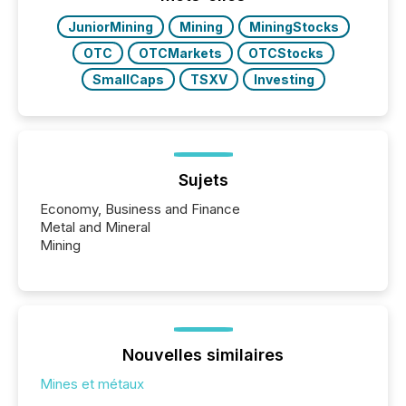
have to think...
JuniorMining
Mining
MiningStocks
OTC
OTCMarkets
OTCStocks
SmallCaps
TSXV
Investing
Sujets
Economy, Business and Finance
Metal and Mineral
Mining
Nouvelles similaires
Mines et métaux