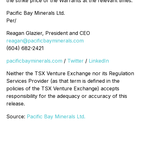
the strike price of the Warrants at the relevant times.
Pacific Bay Minerals Ltd.
Per/
Reagan Glazier, President and CEO
reagan@pacificbayminerals.com
(604) 682-2421
pacificbayminerals.com
/
Twitter
/
LinkedIn
Neither the TSX Venture Exchange nor its Regulation
Services Provider (as that term is defined in the
policies of the TSX Venture Exchange) accepts
responsibility for the adequacy or accuracy of this
release.
Source:
Pacific Bay Minerals Ltd.