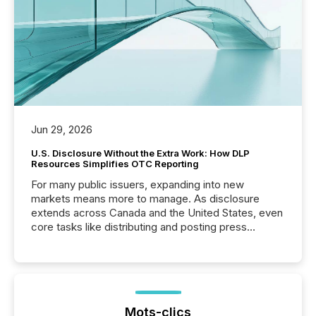
Jun 29, 2026
U.S. Disclosure Without the Extra Work: How DLP
Resources Simplifies OTC Reporting
For many public issuers, expanding into new
markets means more to manage. As disclosure
extends across Canada and the United States, even
core tasks like distributing and posting press
releases can involve additional steps, systems, and
coordination. For DLP Resources Inc., a publicly
traded mineral exploration company, the focus has
been on keeping the distribution and cross-border
posting of its news simple. “They seamlessly post
our news on the OTC Markets site. I don’t even
Mots-clics