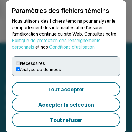
Paramètres des fichiers témoins
NEWSFILE
Nous utilisons des fichiers témoins pour analyser le
comportement des internautes afin d’assurer
l’amélioration continue du site Web. Consultez notre
Ouvrir une session
Recherche
English
Politique de protection des renseignements
personnels
et nos
Conditions d'utilisation
.
Nécessaires
Analyse de données
Pacific Bay Corporate
Tout accepter
Update
Accepter la sélection
May 15, 2026 5:04 PM EDT | Source:
Pacific Bay
Minerals Ltd.
Tout refuser