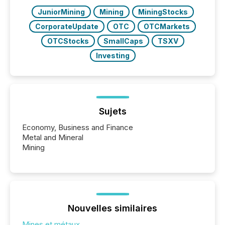
JuniorMining
Mining
MiningStocks
CorporateUpdate
OTC
OTCMarkets
OTCStocks
SmallCaps
TSXV
Investing
Sujets
Economy, Business and Finance
Metal and Mineral
Mining
Nouvelles similaires
Mines et métaux