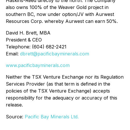
Haskins-Reed directly to the north. The Company
also owns 100% of the Weaver Gold project in
southern BC, now under option/JV with Aurwest
Resources Corp. whereby Aurwest can earn 50%.
David H. Brett, MBA
President & CEO
Telephone: (604) 682-2421
Email:
dbrett@pacificbayminerals.com
www.pacificbayminerals.com
Neither the TSX Venture Exchange nor its Regulation
Services Provider (as that term is defined in the
policies of the TSX Venture Exchange) accepts
responsibility for the adequacy or accuracy of this
release.
Source:
Pacific Bay Minerals Ltd.