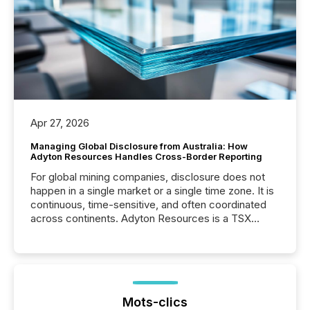
Apr 27, 2026
Managing Global Disclosure from Australia: How
Adyton Resources Handles Cross-Border Reporting
For global mining companies, disclosure does not
happen in a single market or a single time zone. It is
continuous, time-sensitive, and often coordinated
across continents. Adyton Resources is a TSX
Venture-listed exploration company operating in
Papua New Guinea, with its team based in Australia.
In this environment, disclosure is not just about
generating information. It is about executing it with
precise timing and coordination across time zones.
“The ability to file 24/7 with immediate...
Mots-clics