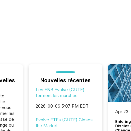
velles
Nouvelles récentes
l
Les FNB Evolve (CUTE)
ferment les marchés
te,
tie
2026-08-06 5:07 PM EDT
z-vous
Apr 23,
riel les
sse de
Evolve ETFs (CUTE) Closes
Entering
ange ou
the Market
Disclos
Change
tés du