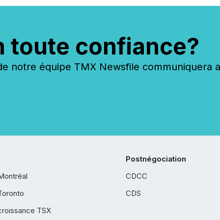
n toute confiance?
 notre équipe TMX Newsfile communiquera ave
Postnégociation
Montréal
CDCC
Toronto
CDS
croissance TSX