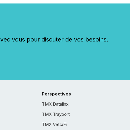
c vous pour discuter de vos besoins.
Perspectives
TMX Datalinx
TMX Trayport
TMX VettaFi