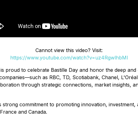
Cannot view this video? Visit:
https://www.youtube.com/watch?v=uz4RgwlhbMI
proud to celebrate Bastille Day and honor the deep and
 companies—such as RBC, TD, Scotiabank, Chanel, L'Oréa
boration through strategic connections, market insights, 
s strong commitment to promoting innovation, investment
en France and Canada.