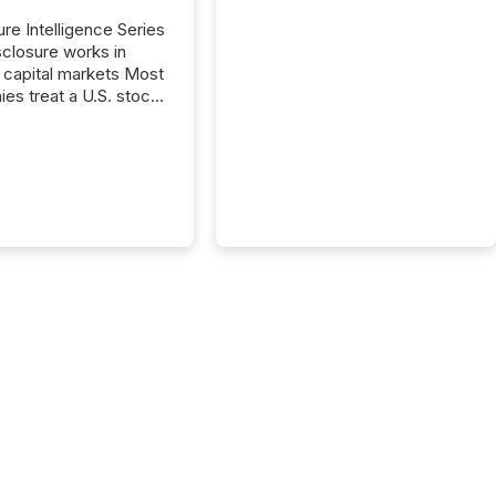
ure Intelligence Series
closure works in
capital markets Most
es treat a U.S. stock
e listing as a
al milestone. In
, it represents
ng more significant.
g U.S. markets is not
sting event. It is a
ntal shift in how a
’s information is
cated, interpreted,
ed on. As of March
87 TSX and TSX
issuers are interlisted
 exchanges, within a
 group of 258
ed...