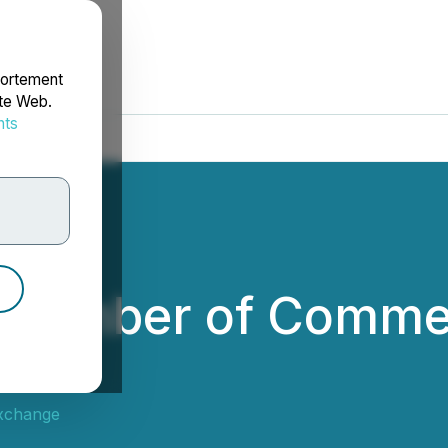
portement
ite Web.
nts
rdonnées
hamber of Commer
t
xchange