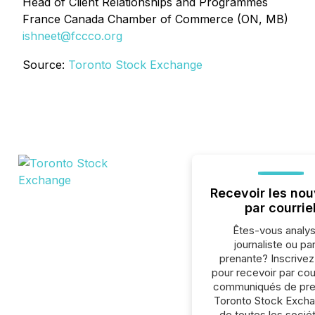
Head of Client Relationships and Programmes
France Canada Chamber of Commerce (ON, MB)
ishneet@fccco.org
Source:
Toronto Stock Exchange
Recevoir les nou
par courrie
Êtes-vous analys
journaliste ou par
prenante? Inscrive
pour recevoir par cour
communiqués de pre
Toronto Stock Exch
de toutes les socié