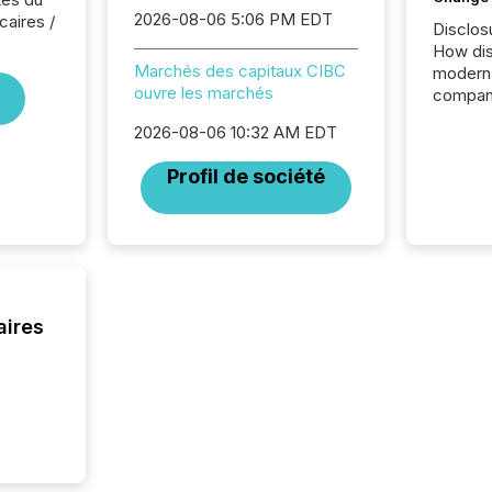
2026-08-06 5:06 PM EDT
caires /
Disclos
How dis
Marchés des capitaux CIBC
modern 
ouvre les marchés
compani
exchang
2026-08-06 10:32 AM EDT
structur
practice
Profil de société
somethi
Enterin
just a li
fundame
company
communi
and act
aires
2026, 1
Venture 
on U.S.
broader
interlist