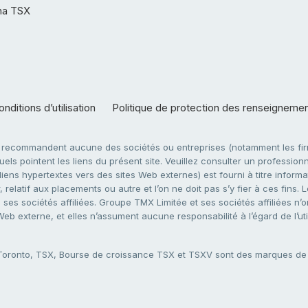
ha TSX
nditions d’utilisation
Politique de protection des renseigneme
e recommandent aucune des sociétés ou entreprises (notamment les firm
ls pointent les liens du présent site. Veuillez consulter un professionne
ens hypertextes vers des sites Web externes) est fourni à titre informati
 relatif aux placements ou autre et l’on ne doit pas s’y fier à ces fins
es sociétés affiliées. Groupe TMX Limitée et ses sociétés affiliées n’o
 Web externe, et elles n’assument aucune responsabilité à l’égard de l’u
 Toronto, TSX, Bourse de croissance TSX et TSXV sont des marques d