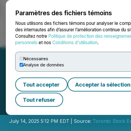
Paramètres des fichiers témoins
NEWSFILE
Nous utilisons des fichiers témoins pour analyser le com
des internautes afin d’assurer l’amélioration continue du s
Consultez notre
Politique de protection des renseigneme
Accueil
À propos
Services
Salle de presse
Blogue
Coo
personnels
et nos
Conditions d'utilisation
.
Nécessaires
Analyse de données
Tout accepter
Accepter la sélection
France-Canada C
Tout refuser
Closes the Marke
July 14, 2025 5:12 PM EDT | Source:
Toronto Stock E