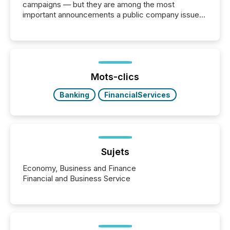
campaigns — but they are among the most
important announcements a public company issues.
These updates are the backbone of transparent
disclosure, ensuring you meet regulatory obligations
while protecting your credibility in the market. In this
post in our “Reasons to Announce” series, we
highlight five critical legal and compliance press
release types every company must get right — with
Mots-clics
real-world...
Banking
FinancialServices
Sujets
Economy, Business and Finance
Financial and Business Service