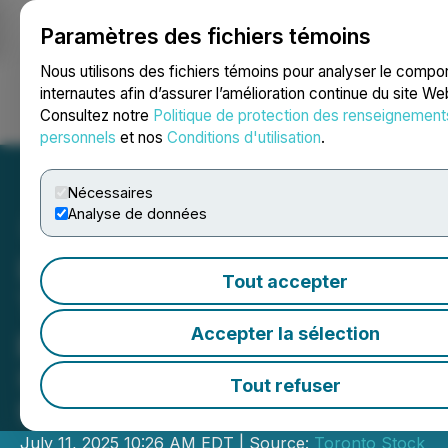
Paramètres des fichiers témoins
NEWSFILE
Nous utilisons des fichiers témoins pour analyser le comp
internautes afin d’assurer l’amélioration continue du site We
Consultez notre
Politique de protection des renseignement
Ouvrir une session
Recherche
English
personnels
et nos
Conditions d'utilisation
.
Nécessaires
Analyse de données
L'équipe Impact du Groupe
Tout accepter
TMX ouvre les marchés
pour manifester son
Accepter la sélection
soutien à Brown Bagging
Tout refuser
for Calgary's Kids
July 11, 2025 10:26 AM EDT | Source:
Toronto Stock