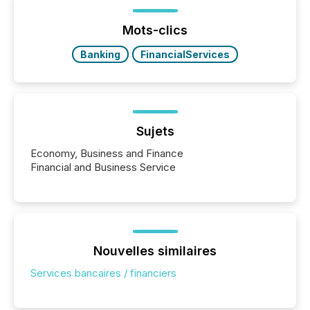
between European markets and North American
press release distribution through a shared
approach to execution. “Switzerland and Canada
Mots-clics
really do seem to...
Banking
FinancialServices
Sujets
Economy, Business and Finance
Financial and Business Service
Nouvelles similaires
Services bancaires / financiers