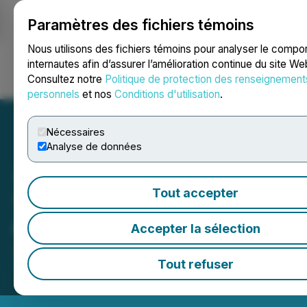
Paramètres des fichiers témoins
NEWSFILE
Nous utilisons des fichiers témoins pour analyser le comp
internautes afin d’assurer l’amélioration continue du site We
Consultez notre
Politique de protection des renseignement
Ouvrir une session
Recherche
English
personnels
et nos
Conditions d'utilisation
.
Nécessaires
Analyse de données
Tout accepter
TMX Charity Golf Classic
Closes the Market
Accepter la sélection
July 08, 2025 4:27 PM EDT | Source:
Toronto Stock
Tout refuser
Exchange