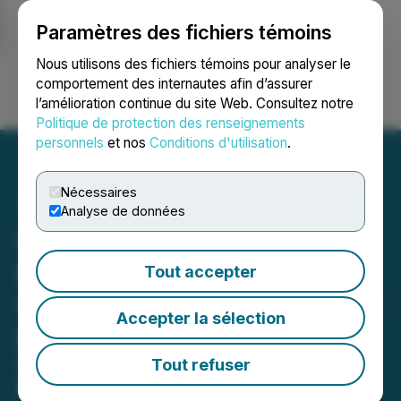
Paramètres des fichiers témoins
NEWSFILE
Nous utilisons des fichiers témoins pour analyser le
comportement des internautes afin d’assurer
l’amélioration continue du site Web. Consultez notre
Ouvrir une session
Recherche
English
Politique de protection des renseignements
personnels
et nos
Conditions d'utilisation
.
Nécessaires
Analyse de données
Colle AI Expands Bitcoin-
Powered Capabilities to
Tout accepter
Unlock Scalable NFT Asset
Accepter la sélection
Distribution
Subtitle: Platform enhances Bitcoin
Tout refuser
integration to enable faster, cost-