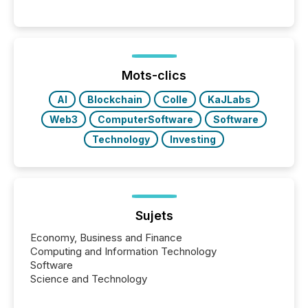
between AI-readability and human trust. More than
50% of news activity on the TMX Newsfile network
is now driven by AI bots from OpenAI and Microsoft.
Yet these systems rely on human-verified facts to
ground their answers. We have entered a “ zero-
click ” reality, where Generative AI systems...
Mots-clics
AI
Blockchain
Colle
KaJLabs
Web3
ComputerSoftware
Software
Technology
Investing
Sujets
Economy, Business and Finance
Computing and Information Technology
Software
Science and Technology