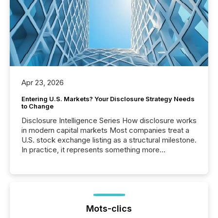
Apr 23, 2026
Entering U.S. Markets? Your Disclosure Strategy Needs
to Change
Disclosure Intelligence Series How disclosure works
in modern capital markets Most companies treat a
U.S. stock exchange listing as a structural milestone.
In practice, it represents something more
significant. Entering U.S. markets is not just a listing
event. It is a fundamental shift in how a company’s
information is communicated, interpreted, and acted
on. As of March 2026, 187 TSX and TSX Venture
issuers are interlisted on U.S. exchanges, within a
broader group of 258 interlisted...
Mots-clics