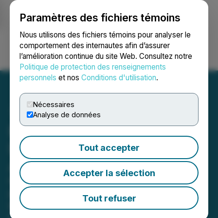
Paramètres des fichiers témoins
NEWSFILE
Nous utilisons des fichiers témoins pour analyser le
comportement des internautes afin d’assurer
l’amélioration continue du site Web. Consultez notre
Ouvrir une session
Recherche
English
Politique de protection des renseignements
personnels
et nos
Conditions d'utilisation
.
Nécessaires
Analyse de données
Epilog Announces Self-
Driving Solution SideCar
Tout accepter
Available for Sale
Accepter la sélection
Computer vision innovator is
providing an affordable retrofit for
Tout refuser
existing vehicles.
March 14, 2024 12:00 PM EDT | Source:
Epilog