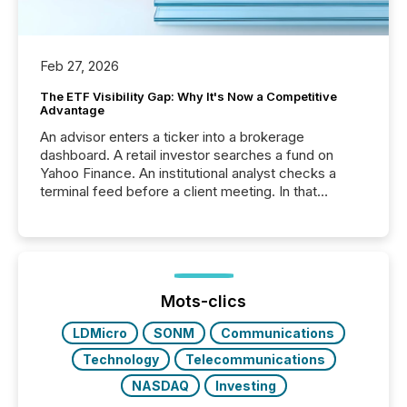
Feb 27, 2026
The ETF Visibility Gap: Why It's Now a Competitive
Advantage
An advisor enters a ticker into a brokerage
dashboard. A retail investor searches a fund on
Yahoo Finance. An institutional analyst checks a
terminal feed before a client meeting. In that
moment, they are not simply looking for a price
quote. They are looking for context. And
increasingly, what they see is silence. The global
ETF market now exceeds $20 trillion in assets under
management. At the end of November 2025, the
industry included more than 15,600 products and
Mots-clics
over 30,000 ...
LDMicro
SONM
Communications
Technology
Telecommunications
NASDAQ
Investing