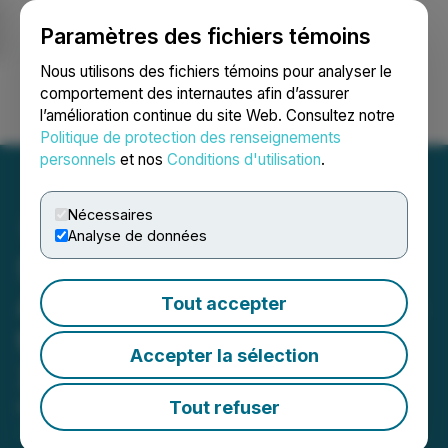
Paramètres des fichiers témoins
NEWSFILE
Nous utilisons des fichiers témoins pour analyser le
comportement des internautes afin d’assurer
l’amélioration continue du site Web. Consultez notre
Ouvrir une session
Recherche
English
Politique de protection des renseignements
personnels
et nos
Conditions d'utilisation
.
Nécessaires
Analyse de données
Sonim Technologies
Announces Participation in
Tout accepter
the LD Micro Invitational
Accepter la sélection
XIII
Tout refuser
May 31, 2023 9:00 AM EDT | Source:
DNA X, Inc.
(formerly Sonim Technologies Inc.)