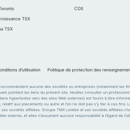
Toronto
CDS
croissance TSX
ha TSX
nditions d’utilisation
Politique de protection des renseigneme
e recommandent aucune des sociétés ou entreprises (notamment les firm
ls pointent les liens du présent site. Veuillez consulter un professionne
ens hypertextes vers des sites Web externes) est fourni à titre informati
 relatif aux placements ou autre et l’on ne doit pas s’y fier à ces fins
es sociétés affiliées. Groupe TMX Limitée et ses sociétés affiliées n’o
 Web externe, et elles n’assument aucune responsabilité à l’égard de l’u