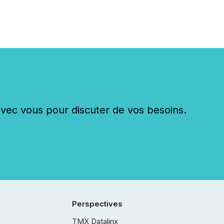
c vous pour discuter de vos besoins.
Perspectives
TMX Datalinx