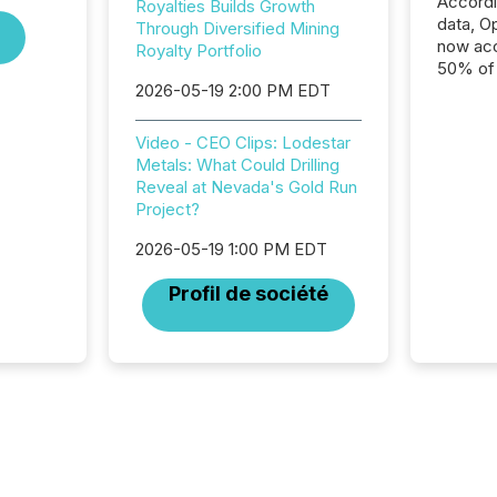
Accord
Royalties Builds Growth
data, O
Through Diversified Mining
now acc
Royalty Portfolio
50% of a
2026-05-19 2:00 PM EDT
detect
Newsfil
showin
Video - CEO Clips: Lodestar
system
Metals: What Could Drilling
corpora
Reveal at Nevada's Gold Run
Project?
2026-05-19 1:00 PM EDT
Profil de société