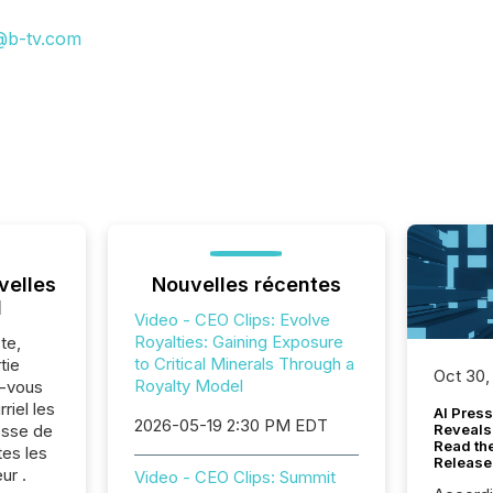
@b-tv.com
velles
Nouvelles récentes
l
Video - CEO Clips: Evolve
Royalties: Gaining Exposure
te,
to Critical Minerals Through a
tie
Oct 30,
Royalty Model
z-vous
riel les
AI Press
2026-05-19 2:30 PM EDT
sse de
Reveals
Read th
tes les
Release
ur .
Video - CEO Clips: Summit