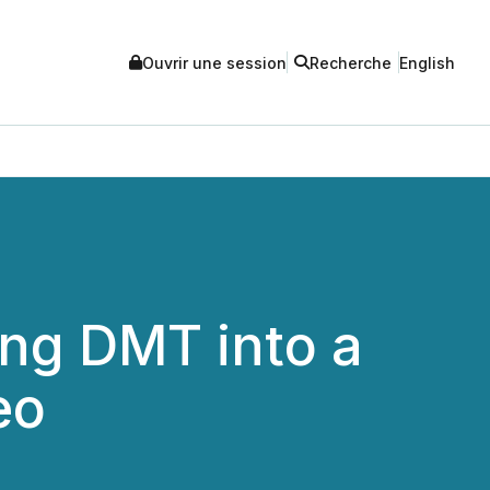
Ouvrir une session
Recherche
English
ng DMT into a
eo