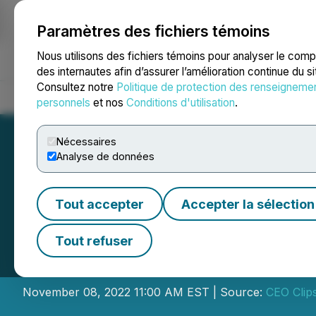
Paramètres des fichiers témoins
NEWSFILE
Nous utilisons des fichiers témoins pour analyser le com
des internautes afin d’assurer l’amélioration continue du s
Consultez notre
Politique de protection des renseigneme
Accueil
À propos
Services
Salle de presse
Blogue
Coo
personnels
et nos
Conditions d'utilisation
.
Nécessaires
Analyse de données
Tout accepter
Accepter la sélection
Algernon Pharmac
Tout refuser
Phase 1 Clinical 
November 08, 2022 11:00 AM EST | Source:
CEO Clip