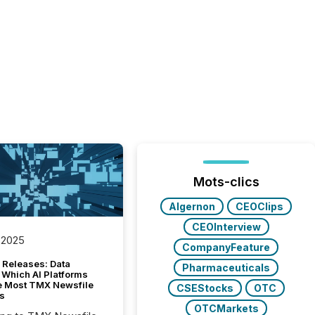
Mots-clics
Algernon
CEOClips
CEOInterview
 2025
CompanyFeature
 Releases: Data
Pharmaceuticals
 Which AI Platforms
e Most TMX Newsfile
CSEStocks
OTC
s
OTCMarkets