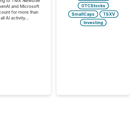
ing to TMX Newsfile
OTCStocks
penAI and Microsoft
ount for more than
SmallCaps
TSXV
ll AI activity
Investing
ed reading TMX
e press releases,
g how deeply these
s engage with
te news.