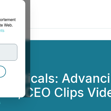
portement
ite Web.
nts
rdonnées
euticals: Advanci
Trial, CEO Clips Vid
s