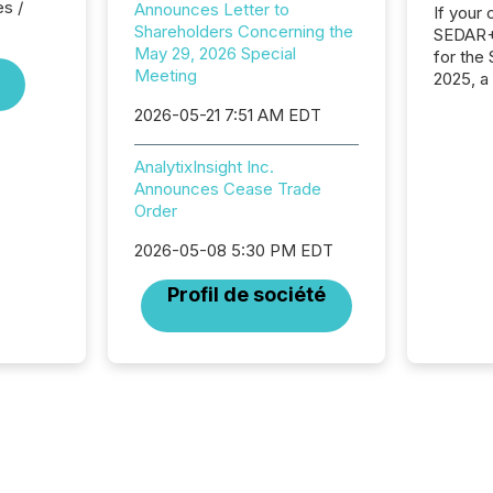
es /
Announces Letter to
If your
Shareholders Concerning the
SEDAR+,
May 29, 2026 Special
for the
Meeting
2025, a
approve
2026-05-21 7:51 AM EDT
Securit
(CSA).
AnalytixInsight Inc.
Announces Cease Trade
Order
2026-05-08 5:30 PM EDT
Profil de société