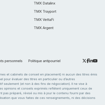
TMX Datalinx
TMX Trayport
TMX VettaFi
TMX Argent
nts personnels
Politique antipourriel
es et cabinets de conseil en placement) ni aucun des titres émis
l pour évaluer des titres en particulier ou d’autres
f seulement (et non à des fins de négociation). Il ne vise à
. Les opinions et conseils exprimés reflètent uniquement ceux de
nt pas préparé, révisé ou mis à jour le contenu fourni par des
tilisation que vous faites de ces renseignements, ni des décisions