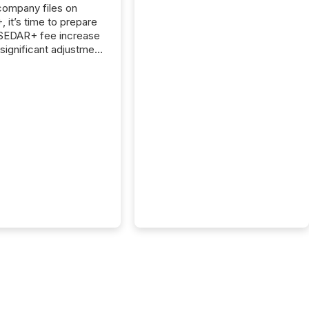
 company files on
 it’s time to prepare
 SEDAR+ fee increase
 significant adjustment
d by the Canadian
ies Administrators