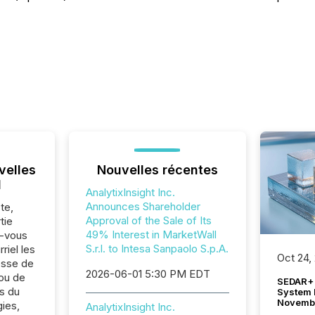
velles
Nouvelles récentes
l
AnalytixInsight Inc.
Announces Shareholder
te,
Approval of the Sale of Its
tie
49% Interest in MarketWall
z-vous
S.r.l. to Intesa Sanpaolo S.p.A.
riel les
Oct 24,
sse de
2026-06-01 5:30 PM EDT
 ou de
SEDAR+ 
s du
System 
Novemb
ies,
AnalytixInsight Inc.