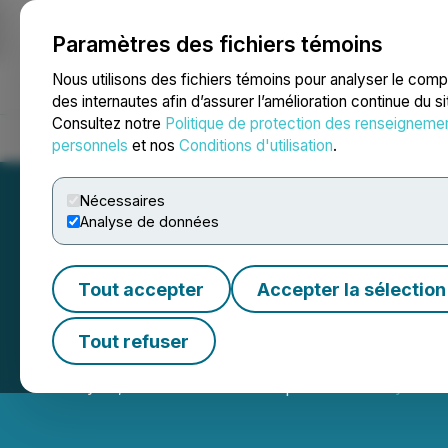
Paramètres des fichiers témoins
NEWSFILE
Nous utilisons des fichiers témoins pour analyser le com
des internautes afin d’assurer l’amélioration continue du s
Consultez notre
Politique de protection des renseigneme
Accueil
À propos
Services
Salle de presse
Blogue
Coo
personnels
et nos
Conditions d'utilisation
.
Nécessaires
Analyse de données
Tout accepter
Accepter la sélection
IIROC Trade Resum
Tout refuser
January 14, 2014 10:34 AM EST | Source:
AnalytixInsi