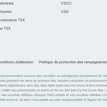
Montréal
CDCC
Toronto
CDS
croissance TSX
ha TSX
nditions d’utilisation
Politique de protection des renseigneme
e recommandent aucune des sociétés ou entreprises (notamment les firm
ls pointent les liens du présent site. Veuillez consulter un professionne
ens hypertextes vers des sites Web externes) est fourni à titre informati
 relatif aux placements ou autre et l’on ne doit pas s’y fier à ces fins
es sociétés affiliées. Groupe TMX Limitée et ses sociétés affiliées n’o
 Web externe, et elles n’assument aucune responsabilité à l’égard de l’u