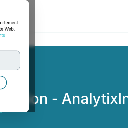
portement
ite Web.
nts
rdonnées
ption - AnalytixIn
ght Inc.