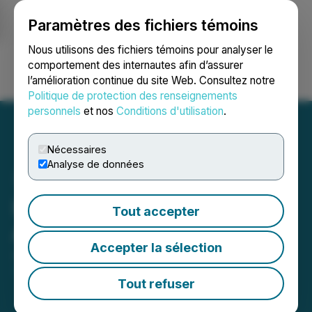
Paramètres des fichiers témoins
NEWSFILE
Nous utilisons des fichiers témoins pour analyser le
comportement des internautes afin d’assurer
l’amélioration continue du site Web. Consultez notre
Ouvrir une session
Recherche
English
Politique de protection des renseignements
personnels
et nos
Conditions d'utilisation
.
Nécessaires
Analyse de données
IIROC Trade Halt -
Tout accepter
AnalytixInsight Inc.
Accepter la sélection
January 14, 2014 10:18 AM EST | Source:
AnalytixInsight Inc.
Tout refuser