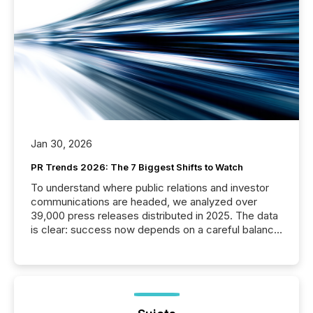
Jan 30, 2026
PR Trends 2026: The 7 Biggest Shifts to Watch
To understand where public relations and investor
communications are headed, we analyzed over
39,000 press releases distributed in 2025. The data
is clear: success now depends on a careful balance
between AI-readability and human trust. More than
50% of news activity on the TMX Newsfile network
is now driven by AI bots from OpenAI and Microsoft.
Yet these systems rely on human-verified facts to
ground their answers. We have entered a “ zero-