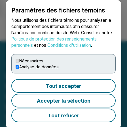
Paramètres des fichiers témoins
NEWSFILE
Nous utilisons des fichiers témoins pour analyser le
comportement des internautes afin d’assurer
l’amélioration continue du site Web. Consultez notre
Ouvrir une session
Recherche
English
Politique de protection des renseignements
personnels
et nos
Conditions d'utilisation
.
Nécessaires
Analyse de données
International Battery
Metals Ltd. Announces
Tout accepter
Preemptive Rights Fully
Accepter la sélection
Exercised for Proceeds of
$1,422,613
Tout refuser
February 11, 2021 11:36 AM EST | Source: