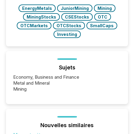
EnergyMetals
JuniorMining
Mining
MiningStocks
CSEStocks
OTC
OTCMarkets
OTCStocks
SmallCaps
Investing
Sujets
Economy, Business and Finance
Metal and Mineral
Mining
Nouvelles similaires