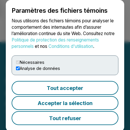
Paramètres des fichiers témoins
NEWSFILE
Nous utilisons des fichiers témoins pour analyser le
comportement des internautes afin d’assurer
l’amélioration continue du site Web. Consultez notre
Ouvrir une session
Recherche
English
Politique de protection des renseignements
personnels
et nos
Conditions d'utilisation
.
Nécessaires
Analyse de données
Shane Resources
Tout accepter
Announces Change of
Auditor
Accepter la sélection
April 27, 2020 12:39 PM EDT | Source:
Empatho
Holdings Inc.
Tout refuser