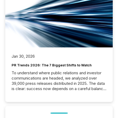
Jan 30, 2026
PR Trends 2026: The 7 Biggest Shifts to Watch
To understand where public relations and investor
communications are headed, we analyzed over
39,000 press releases distributed in 2025. The data
is clear: success now depends on a careful balance
between AI-readability and human trust. More than
50% of news activity on the TMX Newsfile network
is now driven by AI bots from OpenAI and Microsoft.
Yet these systems rely on human-verified facts to
ground their answers. We have entered a “ zero-