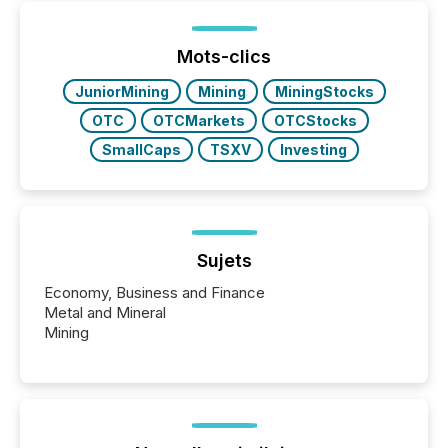
processed in modern markets, TMX Newsfile
analyzed AI crawler activity across a 72-hour
window following press release distribution. The
Mots-clics
study tracked...
JuniorMining
Mining
MiningStocks
OTC
OTCMarkets
OTCStocks
SmallCaps
TSXV
Investing
Sujets
Economy, Business and Finance
Metal and Mineral
Mining