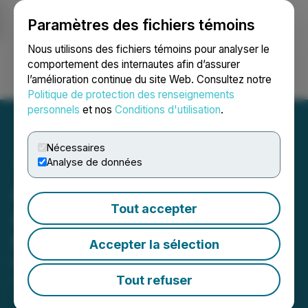
Paramètres des fichiers témoins
NEWSFILE
Nous utilisons des fichiers témoins pour analyser le
comportement des internautes afin d’assurer
l’amélioration continue du site Web. Consultez notre
Ouvrir une session
Recherche
English
Politique de protection des renseignements
personnels
et nos
Conditions d'utilisation
.
Nécessaires
Analyse de données
ArcWest Exploration Inc.
Tout accepter
Announces Semi-Annual
Reporting
Accepter la sélection
May 25, 2026 9:30 AM EDT | Source:
ArcWest
Exploration Inc.
Tout refuser