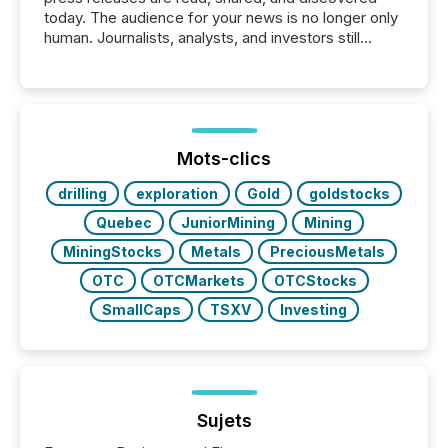
today. The audience for your news is no longer only
human. Journalists, analysts, and investors still
matter, but now AI systems are scanning, indexing,
and summarizing your announcements at scale.
Here are a few numbers that show the size of this
shift: 78% of companies now use AI in at least one
function (McKinsey, 2025) 92% of Fortune 500
companies are using OpenAI's technology...
Mots-clics
drilling
exploration
Gold
goldstocks
Quebec
JuniorMining
Mining
MiningStocks
Metals
PreciousMetals
OTC
OTCMarkets
OTCStocks
SmallCaps
TSXV
Investing
Sujets