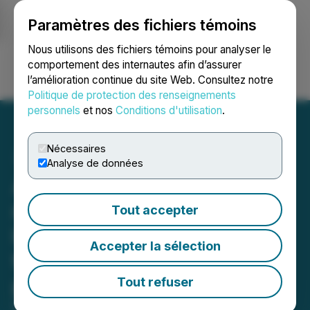
Paramètres des fichiers témoins
NEWSFILE
Nous utilisons des fichiers témoins pour analyser le
comportement des internautes afin d’assurer
l’amélioration continue du site Web. Consultez notre
Ouvrir une session
Recherche
English
Politique de protection des renseignements
personnels
et nos
Conditions d'utilisation
.
Nécessaires
Analyse de données
Amex Exploration lève 59
millions $ CA au total avec
Tout accepter
la clôture de la deuxième
Accepter la sélection
tranche de son placement
privé
Tout refuser
May 21, 2026 5:35 PM EDT | Source:
Amex Gold