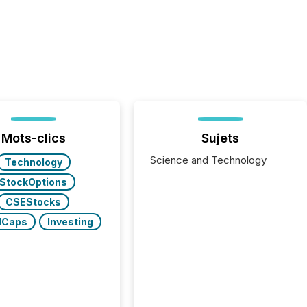
Mots-clics
Sujets
Science and Technology
Technology
StockOptions
CSEStocks
lCaps
Investing