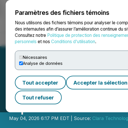
Paramètres des fichiers témoins
NEWSFILE
Nous utilisons des fichiers témoins pour analyser le com
des internautes afin d’assurer l’amélioration continue du s
Consultez notre
Politique de protection des renseigneme
Accueil
À propos
Services
Salle de presse
Blogue
Coo
personnels
et nos
Conditions d'utilisation
.
Nécessaires
Analyse de données
Tout accepter
Accepter la sélection
Clara Technologi
Tout refuser
Options
May 04, 2026 6:17 PM EDT | Source:
Clara Technolog