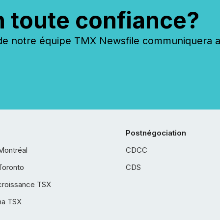
n toute confiance?
 notre équipe TMX Newsfile communiquera ave
Postnégociation
Montréal
CDCC
Toronto
CDS
croissance TSX
ha TSX