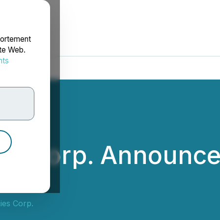
portement
ite Web.
nts
rdonnées
es Corp. Announce
ies Corp.