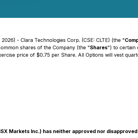
 2026) - Clara Technologies Corp. (CSE: CLTE) (the "
Com
 common shares of the Company (the "
Shares
") to certain
ise price of $0.75 per Share. All Options will vest quarter
 Markets Inc.) has neither approved nor disapproved o