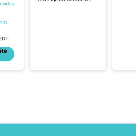
rovides
distributed, most issuer
teams consider the
communication complete.
logy
But in reality, this is the point
at which another audience
begins reading it. Search
 EDT
engines, AI models, financial
data platforms, and
été
brokerage systems start
processing corporate
announcements within
seconds of publication.
Before many investors read a
press release, machines
identify companies, extract
key facts,...