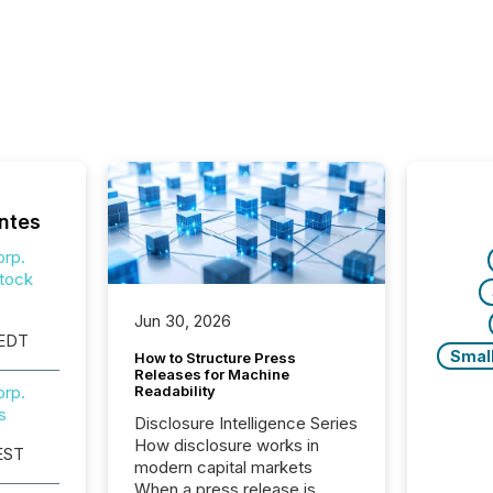
ntes
orp.
tock
Jun 30, 2026
 EDT
Smal
How to Structure Press
Releases for Machine
orp.
Readability
s
Disclosure Intelligence Series
How disclosure works in
EST
modern capital markets
When a press release is