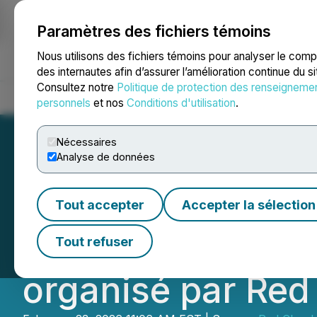
Paramètres des fichiers témoins
NEWSFILE
Nous utilisons des fichiers témoins pour analyser le com
des internautes afin d’assurer l’amélioration continue du s
Consultez notre
Politique de protection des renseigneme
Accueil
À propos
Services
Salle de presse
Blogue
Coo
personnels
et nos
Conditions d'utilisation
.
Nécessaires
Analyse de données
Les Métaux NioBa
Tout accepter
Accepter la sélection
américaine pour 
Tout refuser
organisé par Red