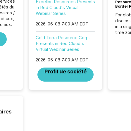
Services
Excellon Resources Presents
Resourc
Border 
iétés du
in Red Cloud's Virtual
caires /
Webinar Series
For glo
métaux,
disclos
2026-06-08 7:00 AM EDT
cieux.
in a sin
time zon
Gold Terra Resource Corp.
time-se
Presents in Red Cloud's
coordin
Virtual Webinar Series
contine
Resourc
2026-05-08 7:00 AM EDT
listed 
operati
Profil de société
Guinea,
Australi
disclosu
generati
about e
precise
coordin
aires
zones. “
24/7 wi