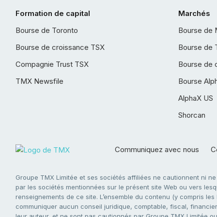
Formation de capital
Marchés
Bourse de Toronto
Bourse de 
Bourse de croissance TSX
Bourse de 
Compagnie Trust TSX
Bourse de 
TMX Newsfile
Bourse Alp
AlphaX US
Shorcan
Communiquez avec nous
Co
Groupe TMX Limitée et ses sociétés affiliées ne cautionnent ni n
par les sociétés mentionnées sur le présent site Web ou vers lesque
renseignements de ce site. L’ensemble du contenu (y compris les li
communiquer aucun conseil juridique, comptable, fiscal, financier,
leur auteur, et ne sont pas cautionnés par Groupe TMX Limitée ou s