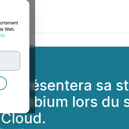
portement
ite Web.
nts
rdonnées
y présentera sa st
le niobium lors du
 Cloud.