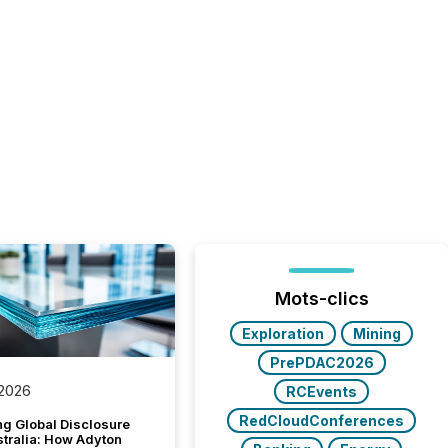
Mots-clics
Exploration
Mining
PrePDAC2026
 2026
RCEvents
RedCloudConferences
g Global Disclosure
stralia: How Adyton