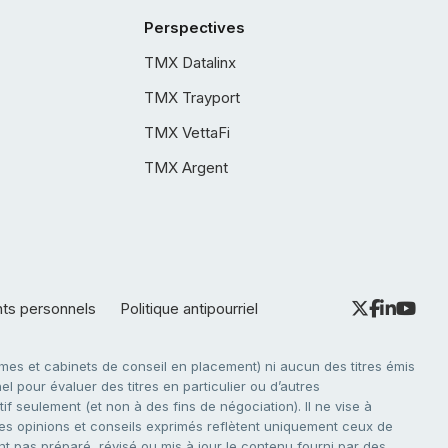
Perspectives
TMX Datalinx
TMX Trayport
TMX VettaFi
TMX Argent
nts personnels
Politique antipourriel
es et cabinets de conseil en placement) ni aucun des titres émis
l pour évaluer des titres en particulier ou d’autres
f seulement (et non à des fins de négociation). Il ne vise à
. Les opinions et conseils exprimés reflètent uniquement ceux de
nt pas préparé, révisé ou mis à jour le contenu fourni par des