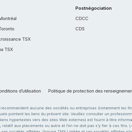
Postnégociation
Montréal
CDCC
Toronto
CDS
croissance TSX
ha TSX
nditions d’utilisation
Politique de protection des renseigneme
e recommandent aucune des sociétés ou entreprises (notamment les firm
ls pointent les liens du présent site. Veuillez consulter un professionne
ens hypertextes vers des sites Web externes) est fourni à titre informati
 relatif aux placements ou autre et l’on ne doit pas s’y fier à ces fins
es sociétés affiliées. Groupe TMX Limitée et ses sociétés affiliées n’o