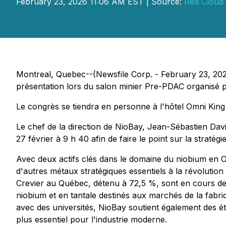
February 23, 2026 11:06 AM EST | Source:
Red Cloud 
Montreal, Quebec--(Newsfile Corp. - February 23, 2026
présentation lors du salon minier Pre-PDAC organisé pa
Le congrès se tiendra en personne à l'hôtel Omni King
Le chef de la direction de NioBay, Jean-Sébastien David
27 février à 9 h 40 afin de faire le point sur la stratég
Avec deux actifs clés dans le domaine du niobium en 
d'autres métaux stratégiques essentiels à la révolution
Crevier au Québec, détenu à 72,5 %, sont en cours d
niobium et en tantale destinés aux marchés de la fabric
avec des universités, NioBay soutient également des ét
plus essentiel pour l'industrie moderne.