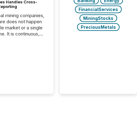
Banking
Energy
es Handles Cross-
Reporting
FinancialServices
bal mining companies,
MiningStocks
ure does not happen
PreciousMetals
gle market or a single
e. It is continuous,
nsitive, and often
ated across
nts. Adyton
es is a TSX Venture-
exploration company
ng in Papua New
 with its team based in
a. In this environment,
re is not just about
ng information. It is
xecuting it with
 timing and
ation across time
The ability to file
th immediate...