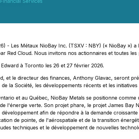
Financial Services
) - Les Métaux NioBay Inc. (TSXV : NBY) (« NioBay ») a le
r Red Cloud. Nous invitons nos actionnaires et toutes les p
 Edward à Toronto les 26 et 27 février 2026.
, et le directeur des finances, Anthony Glavac, seront prés
ie de la Société, les développements récents et les initiative
Ontario et au Québec, NioBay Metals se positionne comme u
 de l'énergie verte. Son projet phare, le projet James Bay 
e développement afin de répondre à la demande croissante
ation de pointe, de l'aérospatiale et de la transition énerg
udes techniques et le développement de nouvelles technologi