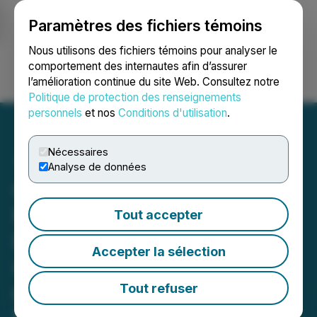
Paramètres des fichiers témoins
NEWSFILE
Nous utilisons des fichiers témoins pour analyser le
comportement des internautes afin d’assurer
l’amélioration continue du site Web. Consultez notre
Ouvrir une session
Recherche
English
Politique de protection des renseignements
personnels
et nos
Conditions d'utilisation
.
Nécessaires
Analyse de données
Quebec Innovative
Materials Corp. et
Tout accepter
DiagnaMed Holdings Corp.
Accepter la sélection
signent un protocole
d'entente avec la Première
Tout refuser